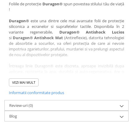
Nokia
Umidigi
Foliile de protecție
Duragon®
spun povestea stilului tău de viață
!
Nothing
verykool
Duragon®
este una dintre cele mai avansate folii de protecție
OnePlus
Vivo
siliconica a ecranelor si suprafetelor tactile. Disponibila în 2
Oppo
Vodafone
variante regenerabile,
Duragon® Antishock Lucios
si
Duragon® Antishock Mat
(Antireflexie), datorita tehnologiei
Orange
Wacom
de absorbtie a socurilor, va oferi protecția de care ai nevoie
Oukitel
Xiaomi
impotriva zgarieturilor, prafului, murdariei si va prelungi aspectul
de nou al dispozitivelor protejate.
Palm
Yezz
Întreaga linie Duragon® este discreta, aproape invizibilă dupa
Panasonic
Zamolxe
aplicare, rezistenta la apa, durabila si auto-regenerativa. Are o
Plum
ZTE
sensibilitate ridicată la atingere, iar luminozitatea afișajului este
complet păstrată.
VEZI MAI MULT
Posh
Informatii conformitate produs
Folia Duragon® vine insotita de un kit complet de instalare ce
Qmobile
conține:
Razer
Review-uri
1 x folie display
(0)
1 x șervețel microfibră
Realme
Blog
1 x mini spray gel
Samsung
1 x mini racletă
Fiecare folie este tăiată astfel încât să fie compatibilă cu modelul
Sharp