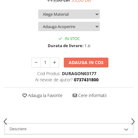
119,00 Lei
99,00 Lei
iQOO
Motorola
Opel
Itel
Nokia
Peugeot
Jolla
OnePlus
Porsche
Kyocera
Oppo
Renault
IN STOC
Lava
Oukitel
Seat
Durata de livrare:
1 zi
Leeco
Plum
Skoda
ADAUGA IN COS
Lenovo
Realme
Ssangyong
Cod Produs:
DURAGON03177
LG
Samsung
Subaru
Ai nevoie de ajutor?
0737431800
Maxwest
Sanko
Suzuki
Meizu
T-Mobile
Tesla
Adauga la Favorite
Cere informatii
Micromax
TCL
Toyota
Microsoft
Tecno
Volkswagen
Motorola
UGEE
Volvo
Descriere
Nio
Ulefone