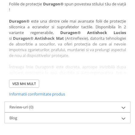
Nokia
Umidigi
Foliile de protecție
Duragon®
spun povestea stilului tău de viață
!
Nothing
verykool
Duragon®
este una dintre cele mai avansate folii de protecție
OnePlus
Vivo
siliconica a ecranelor si suprafetelor tactile. Disponibila în 2
Oppo
Vodafone
variante regenerabile,
Duragon® Antishock Lucios
si
Duragon® Antishock Mat
(Antireflexie), datorita tehnologiei
Orange
Wacom
de absorbtie a socurilor, va oferi protecția de care ai nevoie
Oukitel
Xiaomi
impotriva zgarieturilor, prafului, murdariei si va prelungi aspectul
de nou al dispozitivelor protejate.
Palm
Yezz
Întreaga linie Duragon® este discreta, aproape invizibilă dupa
Panasonic
Zamolxe
aplicare, rezistenta la apa, durabila si auto-regenerativa. Are o
Plum
ZTE
sensibilitate ridicată la atingere, iar luminozitatea afișajului este
complet păstrată.
VEZI MAI MULT
Posh
Informatii conformitate produs
Folia Duragon® vine insotita de un kit complet de instalare ce
Qmobile
conține:
Razer
Review-uri
1 x folie display
(0)
1 x șervețel microfibră
Realme
Blog
1 x mini spray gel
Samsung
1 x mini racletă
Fiecare folie este tăiată astfel încât să fie compatibilă cu modelul
Sharp