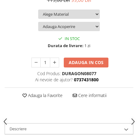
119,00 Lei
99,00 Lei
iQOO
Motorola
Opel
Itel
Nokia
Peugeot
Jolla
OnePlus
Porsche
Kyocera
Oppo
Renault
IN STOC
Lava
Oukitel
Seat
Durata de livrare:
1 zi
Leeco
Plum
Skoda
ADAUGA IN COS
Lenovo
Realme
Ssangyong
Cod Produs:
DURAGON08077
LG
Samsung
Subaru
Ai nevoie de ajutor?
0737431800
Maxwest
Sanko
Suzuki
Meizu
T-Mobile
Tesla
Adauga la Favorite
Cere informatii
Micromax
TCL
Toyota
Microsoft
Tecno
Volkswagen
Motorola
UGEE
Volvo
Descriere
Nio
Ulefone