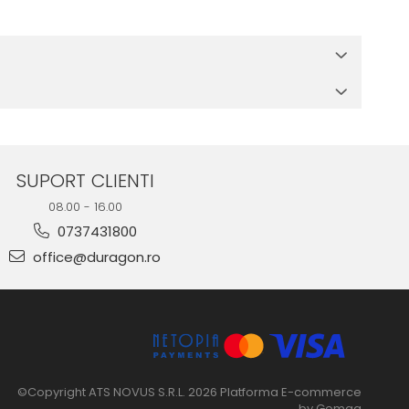
 in cutia produsului te vor ghida pas cu pas catre o instalare
e suprafata, insa dispozitivul va fi complet functional.
SUPORT CLIENTI
08.00 - 16.00
0737431800
office@duragon.ro
©Copyright ATS NOVUS S.R.L. 2026
Platforma E-commerce
by Gomag