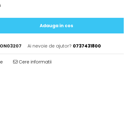
i
Adauga in cos
ON03207
Ai nevoie de ajutor?
0737431800
te
Cere informatii