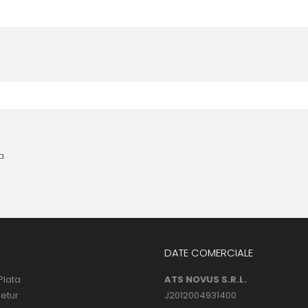
nta anterioara cu produse similare. Instructiunile de montaj regasite
 urmatoarele ore dupa instalare, astfel incat folia sa se stabilizeze p
l următor !
a
DATE COMERCIALE
Plata
ATS NOVUS S.R.L.
Retur
J2012004931400