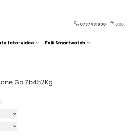
0737431800
0,00
rate foto-video
Folii Smartwatch
nfone Go Zb452Kg
i