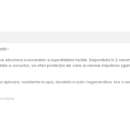
ață !
e siliconica a ecranelor si suprafetelor tactile. Disponibila în 2 vari
btie a socurilor, va oferi protecția de care ai nevoie impotriva zgari
aplicare, rezistenta la apa, durabila si auto-regenerativa. Are o sensi
 conține:
elul menționat în titlul produsului.