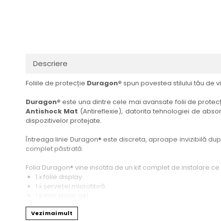
Haier
Huawei
Lexus
Skmei
Honor
HUION
Maserati
Suunto
HP
Icemobile
Mazda
The iHealth
HTC
Infinix
Mercedes-Benz
vivo
Descriere
Huawei
itel
MG
Xiaomi
Foliile de protecție
Duragon®
spun povestea stilului tău de vi
Icemobile
Lenovo
Mini Cooper
Infinix
LG
Mitsubishi
Duragon®
este una dintre cele mai avansate folii de protecți
Antishock Mat
(Antireflexie), datorita tehnologiei de absor
Intex
Microsoft
Nissan
dispozitivelor protejate.
iQOO
Motorola
Opel
Întreaga linie Duragon® este discreta, aproape invizibilă dupa 
Itel
Nokia
Peugeot
complet păstrată.
Jolla
OnePlus
Porsche
Folia Duragon® vine insotita de un kit complet de instalare ce
Kyocera
Oppo
Renault
1 x folie display
1 x șervețel microfibră
Lava
Oukitel
Seat
1 x mini spray gel
1 x mini racletă
Leeco
Plum
Skoda
Vezi mai mult
Fiecare folie este tăiată astfel încât să fie compatibilă cu mod