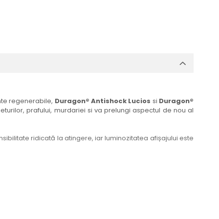
ante regenerabile,
Duragon® Antishock Lucios
si
Duragon®
eturilor, prafului, murdariei si va prelungi aspectul de nou al
bilitate ridicată la atingere, iar luminozitatea afișajului este