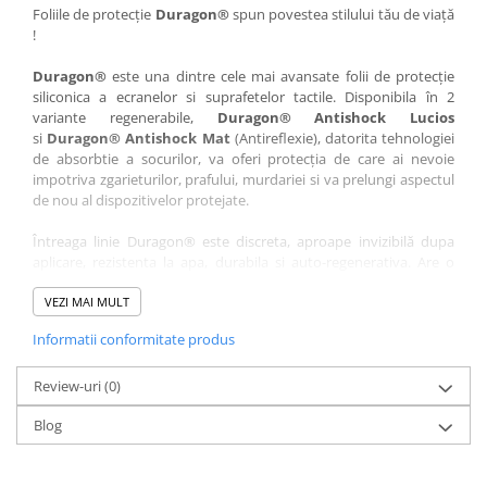
Nokia
Umidigi
Foliile de protecție
Duragon®
spun povestea stilului tău de viață
!
Nothing
verykool
Duragon®
este una dintre cele mai avansate folii de protecție
OnePlus
Vivo
siliconica a ecranelor si suprafetelor tactile. Disponibila în 2
Oppo
Vodafone
variante regenerabile,
Duragon® Antishock Lucios
si
Duragon® Antishock Mat
(Antireflexie), datorita tehnologiei
Orange
Wacom
de absorbtie a socurilor, va oferi protecția de care ai nevoie
Oukitel
Xiaomi
impotriva zgarieturilor, prafului, murdariei si va prelungi aspectul
de nou al dispozitivelor protejate.
Palm
Yezz
Întreaga linie Duragon® este discreta, aproape invizibilă dupa
Panasonic
Zamolxe
aplicare, rezistenta la apa, durabila si auto-regenerativa. Are o
Plum
ZTE
sensibilitate ridicată la atingere, iar luminozitatea afișajului este
complet păstrată.
VEZI MAI MULT
Posh
Informatii conformitate produs
Folia Duragon® vine insotita de un kit complet de instalare ce
Qmobile
conține:
Razer
Review-uri
1 x folie display
(0)
1 x șervețel microfibră
Realme
Blog
1 x mini spray gel
Samsung
1 x mini racletă
Fiecare folie este tăiată astfel încât să fie compatibilă cu modelul
Sharp