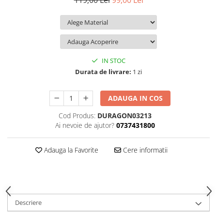
119,00 Lei
99,00 Lei
iQOO
Motorola
Opel
Itel
Nokia
Peugeot
Jolla
OnePlus
Porsche
Kyocera
Oppo
Renault
IN STOC
Lava
Oukitel
Seat
Durata de livrare:
1 zi
Leeco
Plum
Skoda
ADAUGA IN COS
Lenovo
Realme
Ssangyong
Cod Produs:
DURAGON03213
LG
Samsung
Subaru
Ai nevoie de ajutor?
0737431800
Maxwest
Sanko
Suzuki
Meizu
T-Mobile
Tesla
Adauga la Favorite
Cere informatii
Micromax
TCL
Toyota
Microsoft
Tecno
Volkswagen
Motorola
UGEE
Volvo
Descriere
Nio
Ulefone