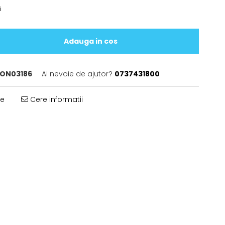
i
Adauga in cos
ON03186
Ai nevoie de ajutor?
0737431800
te
Cere informatii