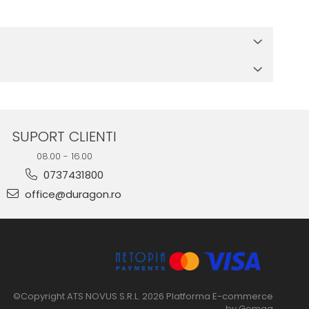
 in cutia produsului te vor ghida pas cu pas catre o instalare
e suprafata, insa dispozitivul va fi complet functional.
SUPORT CLIENTI
08.00 - 16.00
0737431800
office@duragon.ro
©Copyright ATS NOVUS S.R.L. 2026
Platforma E-commerce
by Gomag