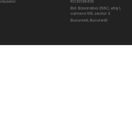
oduselor
RO30138405
Bld. Basarabia 256C, etaj 1,
camera 106, sector 3
Bucuresti, Bucuresti