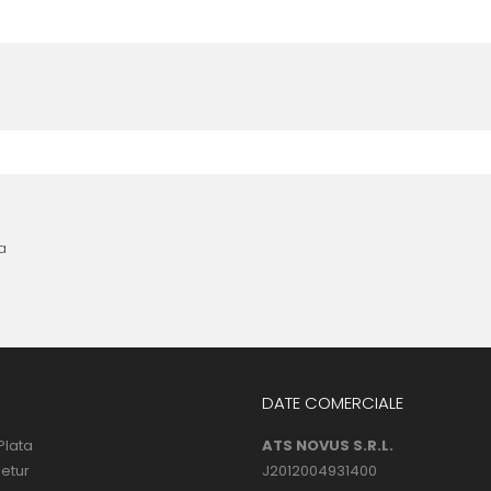
nta anterioara cu produse similare. Instructiunile de montaj regasite
 urmatoarele ore dupa instalare, astfel incat folia sa se stabilizeze p
l următor !
a
DATE COMERCIALE
Plata
ATS NOVUS S.R.L.
Retur
J2012004931400