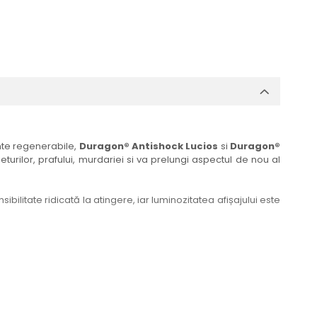
ante regenerabile,
Duragon® Antishock Lucios
si
Duragon®
eturilor, prafului, murdariei si va prelungi aspectul de nou al
bilitate ridicată la atingere, iar luminozitatea afișajului este