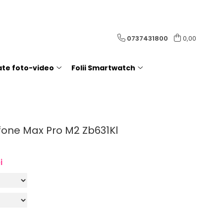
0737431800
0,00
rate foto-video
Folii Smartwatch
fone Max Pro M2 Zb631Kl
i