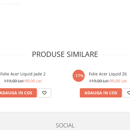
 ce conține:
ă cu modelul menționat în titlul
xperienta anterioara cu produse
PRODUSE SIMILARE
ului te vor ghida pas cu pas catre
tentie sporita in urmatoarele ore
ata, insa dispozitivul va fi complet
Folie Acer Liquid Jade 2
Folie Acer Liquid Z6
-17%
119,00 Lei
99,00 Lei
119,00 Lei
99,00 Lei
elul următor !
ADAUGA IN COS
ADAUGA IN COS
SOCIAL