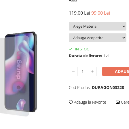
Asus
119,00 Lei
99,00 Lei
IN STOC
Durata de livrare:
1 zi
ADAUG
Cod Produs:
DURAGON03228
Adauga la Favorite
Cere 