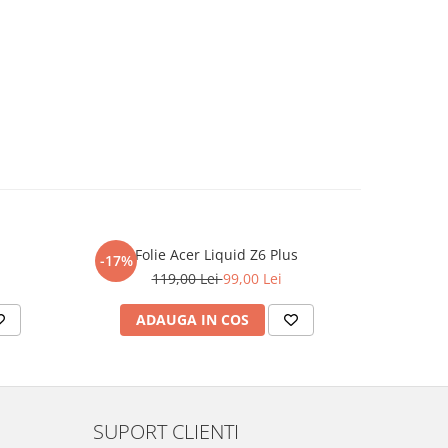
Folie Acer Liquid Z6 Plus
F
-17%
-17%
119,00 Lei
99,00 Lei
ADAUGA IN COS
AD
SUPORT CLIENTI