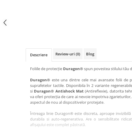
Haier
Huawei
Lexus
Skmei
Honor
HUION
Maserati
Suunto
HP
Icemobile
Mazda
The iHealth
HTC
Infinix
Mercedes-Benz
vivo
Huawei
itel
MG
Xiaomi
Icemobile
Lenovo
Mini Cooper
Review-uri
(0)
Blog
Descriere
Infinix
LG
Mitsubishi
Intex
Microsoft
Nissan
Foliile de protecție
Duragon®
spun povestea stilului tău d
iQOO
Motorola
Opel
Duragon®
este una dintre cele mai avansate folii de pr
suprafetelor tactile. Disponibila în 2 variante regenerabil
Itel
Nokia
Peugeot
si
Duragon® Antishock Mat
(Antireflexie), datorita teh
Jolla
OnePlus
Porsche
va oferi protecția de care ai nevoie impotriva zgarieturilor,
aspectul de nou al dispozitivelor protejate.
Kyocera
Oppo
Renault
Întreaga linie Duragon® este discreta, aproape invizibilă 
Lava
Oukitel
Seat
durabila si auto-regenerativa. Are o sensibilitate ridica
Leeco
Plum
Skoda
afișajului este complet păstrată.