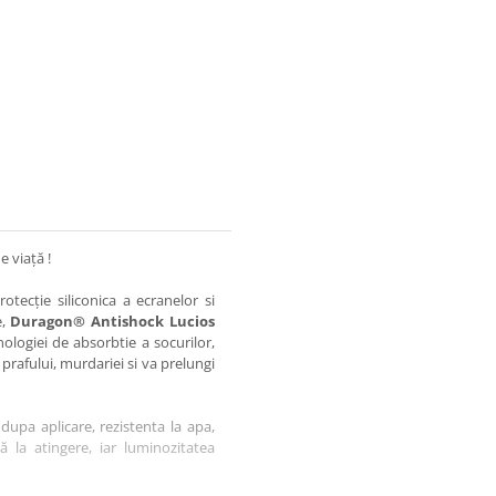
e viață !
otecție siliconica a ecranelor si
e,
Duragon® Antishock Lucios
nologiei de absorbtie a socurilor,
 prafului, murdariei si va prelungi
dupa aplicare, rezistenta la apa,
tă la atingere, iar luminozitatea