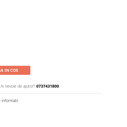
A IN COS
Ai nevoie de ajutor?
0737431800
informatii