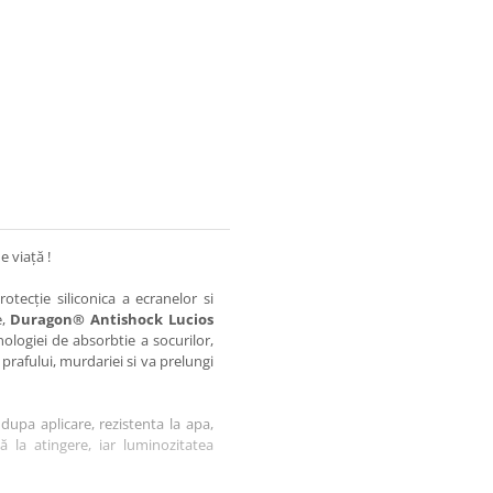
e viață !
otecție siliconica a ecranelor si
e,
Duragon® Antishock Lucios
nologiei de absorbtie a socurilor,
 prafului, murdariei si va prelungi
dupa aplicare, rezistenta la apa,
tă la atingere, iar luminozitatea