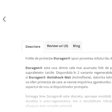
Haier
Huawei
Lexus
Skmei
Honor
HUION
Maserati
Suunto
HP
Icemobile
Mazda
The iHealth
HTC
Infinix
Mercedes-Benz
vivo
Huawei
itel
MG
Xiaomi
Icemobile
Lenovo
Mini Cooper
Review-uri
(0)
Blog
Descriere
Infinix
LG
Mitsubishi
Intex
Microsoft
Nissan
Foliile de protecție
Duragon®
spun povestea stilului tău d
iQOO
Motorola
Opel
Duragon®
este una dintre cele mai avansate folii de pr
suprafetelor tactile. Disponibila în 2 variante regenerabil
Itel
Nokia
Peugeot
si
Duragon® Antishock Mat
(Antireflexie), datorita teh
Jolla
OnePlus
Porsche
va oferi protecția de care ai nevoie impotriva zgarieturilor,
aspectul de nou al dispozitivelor protejate.
Kyocera
Oppo
Renault
Întreaga linie Duragon® este discreta, aproape invizibilă 
Lava
Oukitel
Seat
durabila si auto-regenerativa. Are o sensibilitate ridica
Leeco
Plum
Skoda
afișajului este complet păstrată.