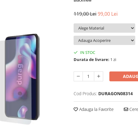
Blackview
119,00 Lei
99,00 Lei
IN STOC
Durata de livrare:
1 zi
ADAUG
Cod Produs:
DURAGON08314
Adauga la Favorite
Cere 