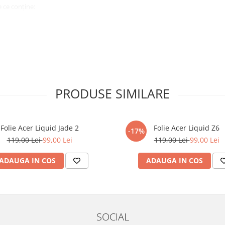
 ce conține:
ă cu modelul menționat în titlul
xperienta anterioara cu produse
PRODUSE SIMILARE
ului te vor ghida pas cu pas catre
tentie sporita in urmatoarele ore
ata, insa dispozitivul va fi complet
Folie Acer Liquid Jade 2
Folie Acer Liquid Z6
-17%
119,00 Lei
99,00 Lei
119,00 Lei
99,00 Lei
elul următor !
ADAUGA IN COS
ADAUGA IN COS
SOCIAL