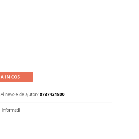
A IN COS
Ai nevoie de ajutor?
0737431800
informatii