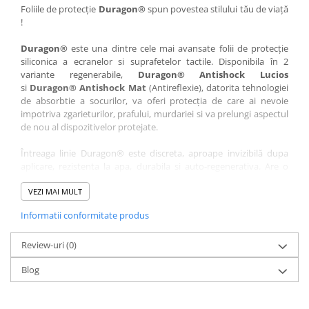
Nokia
Umidigi
Foliile de protecție
Duragon®
spun povestea stilului tău de viață
!
Nothing
verykool
Duragon®
este una dintre cele mai avansate folii de protecție
OnePlus
Vivo
siliconica a ecranelor si suprafetelor tactile. Disponibila în 2
Oppo
Vodafone
variante regenerabile,
Duragon® Antishock Lucios
si
Duragon® Antishock Mat
(Antireflexie), datorita tehnologiei
Orange
Wacom
de absorbtie a socurilor, va oferi protecția de care ai nevoie
Oukitel
Xiaomi
impotriva zgarieturilor, prafului, murdariei si va prelungi aspectul
de nou al dispozitivelor protejate.
Palm
Yezz
Întreaga linie Duragon® este discreta, aproape invizibilă dupa
Panasonic
Zamolxe
aplicare, rezistenta la apa, durabila si auto-regenerativa. Are o
Plum
ZTE
sensibilitate ridicată la atingere, iar luminozitatea afișajului este
complet păstrată.
VEZI MAI MULT
Posh
Informatii conformitate produs
Folia Duragon® vine insotita de un kit complet de instalare ce
Qmobile
conține:
Razer
Review-uri
1 x folie display
(0)
1 x șervețel microfibră
Realme
Blog
1 x mini spray gel
Samsung
1 x mini racletă
Fiecare folie este tăiată astfel încât să fie compatibilă cu modelul
Sharp