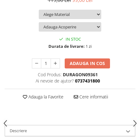
119,00 Lei
99,00 Lei
iQOO
Motorola
Opel
Itel
Nokia
Peugeot
Jolla
OnePlus
Porsche
Kyocera
Oppo
Renault
IN STOC
Lava
Oukitel
Seat
Durata de livrare:
1 zi
Leeco
Plum
Skoda
ADAUGA IN COS
Lenovo
Realme
Ssangyong
Cod Produs:
DURAGON09361
LG
Samsung
Subaru
Ai nevoie de ajutor?
0737431800
Maxwest
Sanko
Suzuki
Meizu
T-Mobile
Tesla
Adauga la Favorite
Cere informatii
Micromax
TCL
Toyota
Microsoft
Tecno
Volkswagen
Motorola
UGEE
Volvo
Descriere
Nio
Ulefone