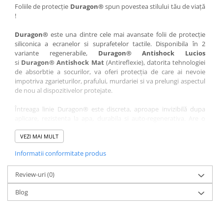
Nokia
Umidigi
Foliile de protecție
Duragon®
spun povestea stilului tău de viață
!
Nothing
verykool
Duragon®
este una dintre cele mai avansate folii de protecție
OnePlus
Vivo
siliconica a ecranelor si suprafetelor tactile. Disponibila în 2
Oppo
Vodafone
variante regenerabile,
Duragon® Antishock Lucios
si
Duragon® Antishock Mat
(Antireflexie), datorita tehnologiei
Orange
Wacom
de absorbtie a socurilor, va oferi protecția de care ai nevoie
Oukitel
Xiaomi
impotriva zgarieturilor, prafului, murdariei si va prelungi aspectul
de nou al dispozitivelor protejate.
Palm
Yezz
Întreaga linie Duragon® este discreta, aproape invizibilă dupa
Panasonic
Zamolxe
aplicare, rezistenta la apa, durabila si auto-regenerativa. Are o
Plum
ZTE
sensibilitate ridicată la atingere, iar luminozitatea afișajului este
complet păstrată.
VEZI MAI MULT
Posh
Informatii conformitate produs
Folia Duragon® vine insotita de un kit complet de instalare ce
Qmobile
conține:
Razer
Review-uri
1 x folie display
(0)
1 x șervețel microfibră
Realme
Blog
1 x mini spray gel
Samsung
1 x mini racletă
Fiecare folie este tăiată astfel încât să fie compatibilă cu modelul
Sharp