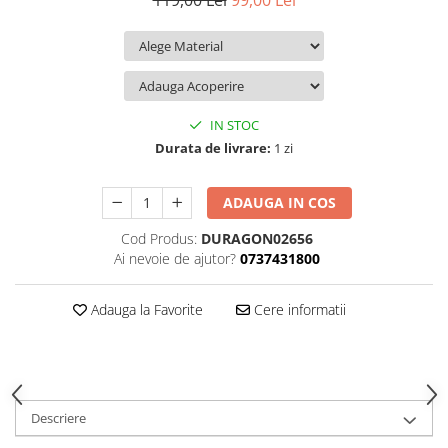
119,00 Lei
99,00 Lei
iQOO
Motorola
Opel
Itel
Nokia
Peugeot
Jolla
OnePlus
Porsche
Kyocera
Oppo
Renault
IN STOC
Lava
Oukitel
Seat
Durata de livrare:
1 zi
Leeco
Plum
Skoda
ADAUGA IN COS
Lenovo
Realme
Ssangyong
Cod Produs:
DURAGON02656
LG
Samsung
Subaru
Ai nevoie de ajutor?
0737431800
Maxwest
Sanko
Suzuki
Meizu
T-Mobile
Tesla
Adauga la Favorite
Cere informatii
Micromax
TCL
Toyota
Microsoft
Tecno
Volkswagen
Motorola
UGEE
Volvo
Descriere
Nio
Ulefone