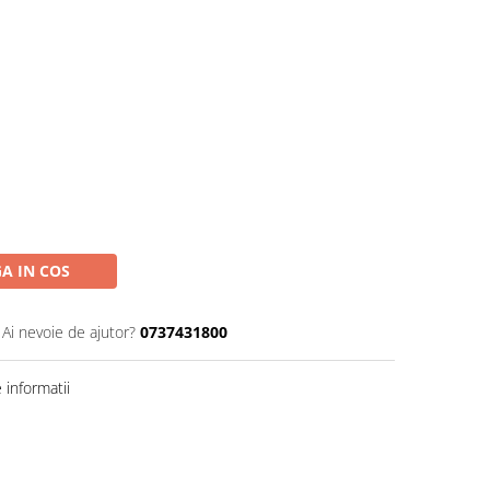
A IN COS
Ai nevoie de ajutor?
0737431800
informatii