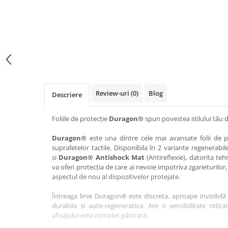
Haier
Huawei
Lexus
Skmei
Honor
HUION
Maserati
Suunto
HP
Icemobile
Mazda
The iHealth
HTC
Infinix
Mercedes-Benz
vivo
Huawei
itel
MG
Xiaomi
Icemobile
Lenovo
Mini Cooper
Review-uri
(0)
Blog
Descriere
Infinix
LG
Mitsubishi
Intex
Microsoft
Nissan
Foliile de protecție
Duragon®
spun povestea stilului tău d
iQOO
Motorola
Opel
Duragon®
este una dintre cele mai avansate folii de pr
suprafetelor tactile. Disponibila în 2 variante regenerabil
Itel
Nokia
Peugeot
si
Duragon® Antishock Mat
(Antireflexie), datorita teh
Jolla
OnePlus
Porsche
va oferi protecția de care ai nevoie impotriva zgarieturilor,
aspectul de nou al dispozitivelor protejate.
Kyocera
Oppo
Renault
Întreaga linie Duragon® este discreta, aproape invizibilă 
Lava
Oukitel
Seat
durabila si auto-regenerativa. Are o sensibilitate ridica
Leeco
Plum
Skoda
afișajului este complet păstrată.