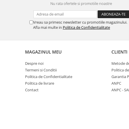
Nu rata ofertele si promotiile noastre
Panasonic
Zamolxe
Plum
ZTE
Vreau sa primesc newsletter cu promotiile magazinului.
Posh
Afla mai multe in
Politica de Confidentialitate
Qmobile
Razer
Realme
MAGAZINUL MEU
CLIENTI
Samsung
Despre noi
Metode de
Sharp
Termeni si Conditii
Politica d
Sonim
Politica de Confidentialitate
Garantia 
Politica de livrare
ANPC
Sony
Contact
ANPC - SA
T-mobile
TCL
Tecno
Ulefone