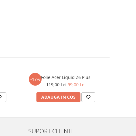
Folie Acer Liquid Z6 Plus
F
-17%
-17%
119,00 Lei
99,00 Lei
ADAUGA IN COS
AD
SUPORT CLIENTI