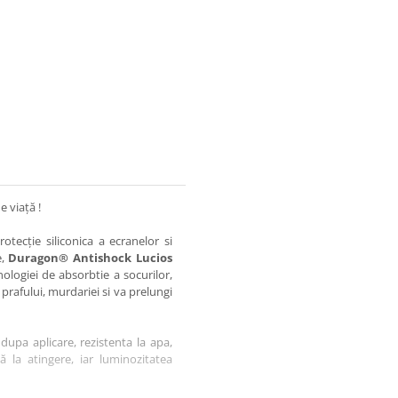
e viață !
otecție siliconica a ecranelor si
e,
Duragon® Antishock Lucios
nologiei de absorbtie a socurilor,
 prafului, murdariei si va prelungi
dupa aplicare, rezistenta la apa,
tă la atingere, iar luminozitatea