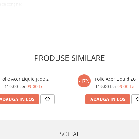
 ce conține:
ă cu modelul menționat în titlul
xperienta anterioara cu produse
PRODUSE SIMILARE
ului te vor ghida pas cu pas catre
tentie sporita in urmatoarele ore
ata, insa dispozitivul va fi complet
Folie Acer Liquid Jade 2
Folie Acer Liquid Z6
-17%
119,00 Lei
99,00 Lei
119,00 Lei
99,00 Lei
elul următor !
ADAUGA IN COS
ADAUGA IN COS
SOCIAL