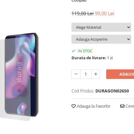
Coolpad
119,00 Lei
99,00 Lei
IN STOC
Durata de livrare:
1 zi
ADAUG
Cod Produs:
DURAGON02650
Adauga la Favorite
Cere 