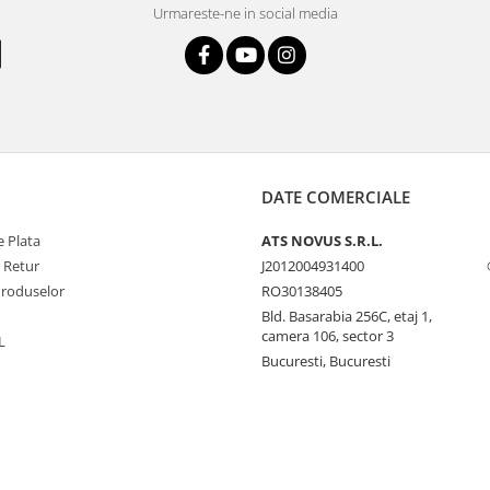
Urmareste-ne in social media
DATE COMERCIALE
 Plata
ATS NOVUS S.R.L.
e Retur
J2012004931400
Produselor
RO30138405
Bld. Basarabia 256C, etaj 1,
camera 106, sector 3
L
Bucuresti, Bucuresti