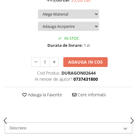
119,00 Lei
99,00 Lei
iQOO
Motorola
Opel
Itel
Nokia
Peugeot
Jolla
OnePlus
Porsche
Kyocera
Oppo
Renault
IN STOC
Lava
Oukitel
Seat
Durata de livrare:
1 zi
Leeco
Plum
Skoda
ADAUGA IN COS
Lenovo
Realme
Ssangyong
Cod Produs:
DURAGON02644
LG
Samsung
Subaru
Ai nevoie de ajutor?
0737431800
Maxwest
Sanko
Suzuki
Meizu
T-Mobile
Tesla
Adauga la Favorite
Cere informatii
Micromax
TCL
Toyota
Microsoft
Tecno
Volkswagen
Motorola
UGEE
Volvo
Descriere
Nio
Ulefone