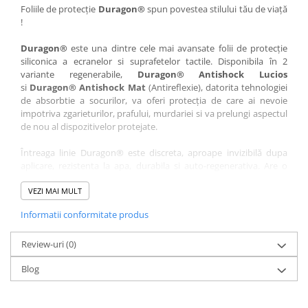
Nokia
Umidigi
Foliile de protecție
Duragon®
spun povestea stilului tău de viață
!
Nothing
verykool
Duragon®
este una dintre cele mai avansate folii de protecție
OnePlus
Vivo
siliconica a ecranelor si suprafetelor tactile. Disponibila în 2
Oppo
Vodafone
variante regenerabile,
Duragon® Antishock Lucios
si
Duragon® Antishock Mat
(Antireflexie), datorita tehnologiei
Orange
Wacom
de absorbtie a socurilor, va oferi protecția de care ai nevoie
Oukitel
Xiaomi
impotriva zgarieturilor, prafului, murdariei si va prelungi aspectul
de nou al dispozitivelor protejate.
Palm
Yezz
Întreaga linie Duragon® este discreta, aproape invizibilă dupa
Panasonic
Zamolxe
aplicare, rezistenta la apa, durabila si auto-regenerativa. Are o
Plum
ZTE
sensibilitate ridicată la atingere, iar luminozitatea afișajului este
complet păstrată.
VEZI MAI MULT
Posh
Informatii conformitate produs
Folia Duragon® vine insotita de un kit complet de instalare ce
Qmobile
conține:
Razer
Review-uri
1 x folie display
(0)
1 x șervețel microfibră
Realme
Blog
1 x mini spray gel
Samsung
1 x mini racletă
Fiecare folie este tăiată astfel încât să fie compatibilă cu modelul
Sharp