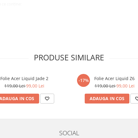
 ce conține:
ă cu modelul menționat în titlul
xperienta anterioara cu produse
PRODUSE SIMILARE
ului te vor ghida pas cu pas catre
tentie sporita in urmatoarele ore
ata, insa dispozitivul va fi complet
Folie Acer Liquid Jade 2
Folie Acer Liquid Z6
-17%
119,00 Lei
99,00 Lei
119,00 Lei
99,00 Lei
elul următor !
ADAUGA IN COS
ADAUGA IN COS
SOCIAL