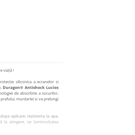
e viață !
otecție siliconica a ecranelor si
e,
Duragon® Antishock Lucios
nologiei de absorbtie a socurilor,
 prafului, murdariei si va prelungi
dupa aplicare, rezistenta la apa,
tă la atingere, iar luminozitatea