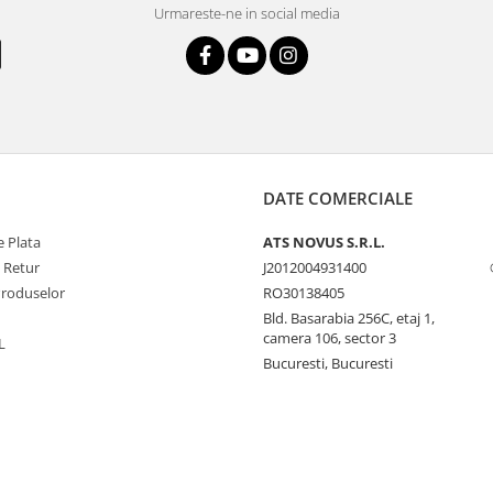
Urmareste-ne in social media
DATE COMERCIALE
 Plata
ATS NOVUS S.R.L.
e Retur
J2012004931400
Produselor
RO30138405
Bld. Basarabia 256C, etaj 1,
camera 106, sector 3
L
Bucuresti, Bucuresti