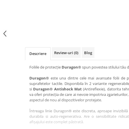
Haier
Huawei
Lexus
Skmei
Honor
HUION
Maserati
Suunto
HP
Icemobile
Mazda
The iHealth
HTC
Infinix
Mercedes-Benz
vivo
Huawei
itel
MG
Xiaomi
Icemobile
Lenovo
Mini Cooper
Review-uri
(0)
Blog
Descriere
Infinix
LG
Mitsubishi
Intex
Microsoft
Nissan
Foliile de protecție
Duragon®
spun povestea stilului tău d
iQOO
Motorola
Opel
Duragon®
este una dintre cele mai avansate folii de pr
suprafetelor tactile. Disponibila în 2 variante regenerabil
Itel
Nokia
Peugeot
si
Duragon® Antishock Mat
(Antireflexie), datorita teh
Jolla
OnePlus
Porsche
va oferi protecția de care ai nevoie impotriva zgarieturilor,
aspectul de nou al dispozitivelor protejate.
Kyocera
Oppo
Renault
Întreaga linie Duragon® este discreta, aproape invizibilă 
Lava
Oukitel
Seat
durabila si auto-regenerativa. Are o sensibilitate ridica
Leeco
Plum
Skoda
afișajului este complet păstrată.