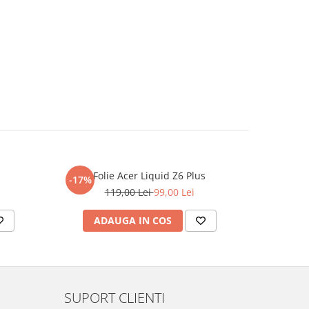
Folie Acer Liquid Z6 Plus
F
-17%
-17%
119,00 Lei
99,00 Lei
ADAUGA IN COS
AD
SUPORT CLIENTI