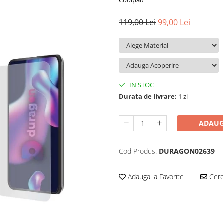
Coolpad
119,00 Lei
99,00 Lei
IN STOC
Durata de livrare:
1 zi
ADAUG
Cod Produs:
DURAGON02639
Adauga la Favorite
Cere 