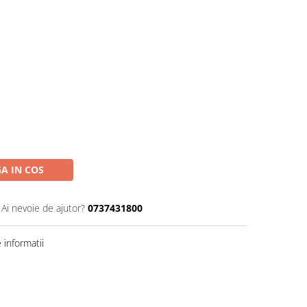
A IN COS
Ai nevoie de ajutor?
0737431800
informatii