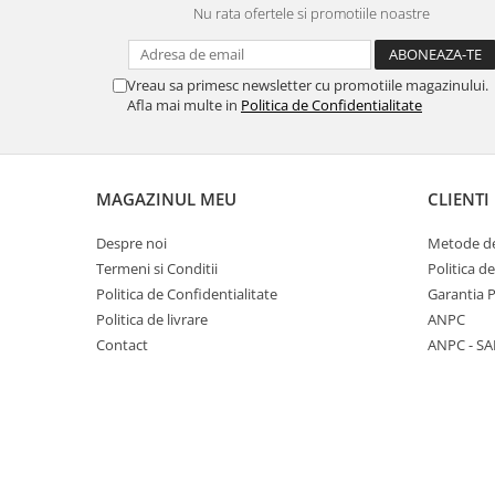
Nu rata ofertele si promotiile noastre
Panasonic
Zamolxe
Plum
ZTE
Vreau sa primesc newsletter cu promotiile magazinului.
Posh
Afla mai multe in
Politica de Confidentialitate
Qmobile
Razer
Realme
MAGAZINUL MEU
CLIENTI
Samsung
Despre noi
Metode de
Sharp
Termeni si Conditii
Politica d
Sonim
Politica de Confidentialitate
Garantia 
Politica de livrare
ANPC
Sony
Contact
ANPC - SA
T-mobile
TCL
Tecno
Ulefone