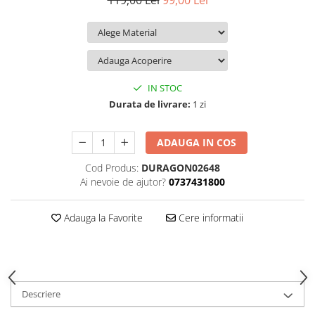
119,00 Lei
99,00 Lei
iQOO
Motorola
Opel
Itel
Nokia
Peugeot
Jolla
OnePlus
Porsche
Kyocera
Oppo
Renault
IN STOC
Lava
Oukitel
Seat
Durata de livrare:
1 zi
Leeco
Plum
Skoda
ADAUGA IN COS
Lenovo
Realme
Ssangyong
Cod Produs:
DURAGON02648
LG
Samsung
Subaru
Ai nevoie de ajutor?
0737431800
Maxwest
Sanko
Suzuki
Meizu
T-Mobile
Tesla
Adauga la Favorite
Cere informatii
Micromax
TCL
Toyota
Microsoft
Tecno
Volkswagen
Motorola
UGEE
Volvo
Descriere
Nio
Ulefone