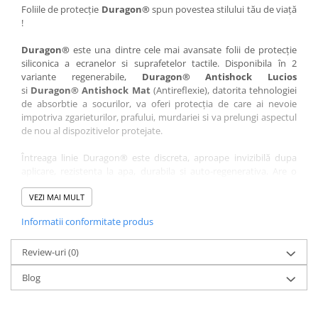
Nokia
Umidigi
Foliile de protecție
Duragon®
spun povestea stilului tău de viață
!
Nothing
verykool
Duragon®
este una dintre cele mai avansate folii de protecție
OnePlus
Vivo
siliconica a ecranelor si suprafetelor tactile. Disponibila în 2
Oppo
Vodafone
variante regenerabile,
Duragon® Antishock Lucios
si
Duragon® Antishock Mat
(Antireflexie), datorita tehnologiei
Orange
Wacom
de absorbtie a socurilor, va oferi protecția de care ai nevoie
Oukitel
Xiaomi
impotriva zgarieturilor, prafului, murdariei si va prelungi aspectul
de nou al dispozitivelor protejate.
Palm
Yezz
Întreaga linie Duragon® este discreta, aproape invizibilă dupa
Panasonic
Zamolxe
aplicare, rezistenta la apa, durabila si auto-regenerativa. Are o
Plum
ZTE
sensibilitate ridicată la atingere, iar luminozitatea afișajului este
complet păstrată.
VEZI MAI MULT
Posh
Informatii conformitate produs
Folia Duragon® vine insotita de un kit complet de instalare ce
Qmobile
conține:
Razer
Review-uri
1 x folie display
(0)
1 x șervețel microfibră
Realme
Blog
1 x mini spray gel
Samsung
1 x mini racletă
Fiecare folie este tăiată astfel încât să fie compatibilă cu modelul
Sharp