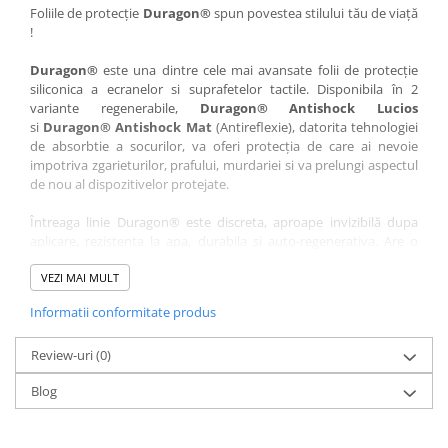
Nokia
Umidigi
Foliile de protecție
Duragon®
spun povestea stilului tău de viață
!
Nothing
verykool
Duragon®
este una dintre cele mai avansate folii de protecție
OnePlus
Vivo
siliconica a ecranelor si suprafetelor tactile. Disponibila în 2
Oppo
Vodafone
variante regenerabile,
Duragon® Antishock Lucios
si
Duragon® Antishock Mat
(Antireflexie), datorita tehnologiei
Orange
Wacom
de absorbtie a socurilor, va oferi protecția de care ai nevoie
Oukitel
Xiaomi
impotriva zgarieturilor, prafului, murdariei si va prelungi aspectul
de nou al dispozitivelor protejate.
Palm
Yezz
Întreaga linie Duragon® este discreta, aproape invizibilă dupa
Panasonic
Zamolxe
aplicare, rezistenta la apa, durabila si auto-regenerativa. Are o
Plum
ZTE
sensibilitate ridicată la atingere, iar luminozitatea afișajului este
complet păstrată.
VEZI MAI MULT
Posh
Informatii conformitate produs
Folia Duragon® vine insotita de un kit complet de instalare ce
Qmobile
conține:
Razer
Review-uri
1 x folie display
(0)
1 x șervețel microfibră
Realme
Blog
1 x mini spray gel
Samsung
1 x mini racletă
Fiecare folie este tăiată astfel încât să fie compatibilă cu modelul
Sharp