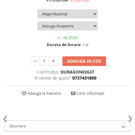
119,00 Lei
99,00 Lei
iQOO
Motorola
Opel
Itel
Nokia
Peugeot
Jolla
OnePlus
Porsche
Kyocera
Oppo
Renault
IN STOC
Lava
Oukitel
Seat
Durata de livrare:
1 zi
Leeco
Plum
Skoda
ADAUGA IN COS
Lenovo
Realme
Ssangyong
Cod Produs:
DURAGON02637
LG
Samsung
Subaru
Ai nevoie de ajutor?
0737431800
Maxwest
Sanko
Suzuki
Meizu
T-Mobile
Tesla
Adauga la Favorite
Cere informatii
Micromax
TCL
Toyota
Microsoft
Tecno
Volkswagen
Motorola
UGEE
Volvo
Descriere
Nio
Ulefone