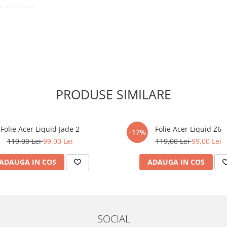
 ce conține:
ă cu modelul menționat în titlul
xperienta anterioara cu produse
PRODUSE SIMILARE
ului te vor ghida pas cu pas catre
tentie sporita in urmatoarele ore
ata, insa dispozitivul va fi complet
Folie Acer Liquid Jade 2
Folie Acer Liquid Z6
-17%
119,00 Lei
99,00 Lei
119,00 Lei
99,00 Lei
elul următor !
ADAUGA IN COS
ADAUGA IN COS
SOCIAL