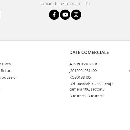
Urmareste-ne in social media
DATE COMERCIALE
 Plata
ATS NOVUS S.R.L.
e Retur
J2012004931400
Produselor
RO30138405
Bld. Basarabia 256C, etaj 1,
camera 106, sector 3
L
Bucuresti, Bucuresti