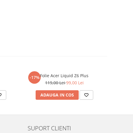
Folie Acer Liquid Z6 Plus
F
-17%
-17%
119,00 Lei
99,00 Lei
ADAUGA IN COS
AD
SUPORT CLIENTI