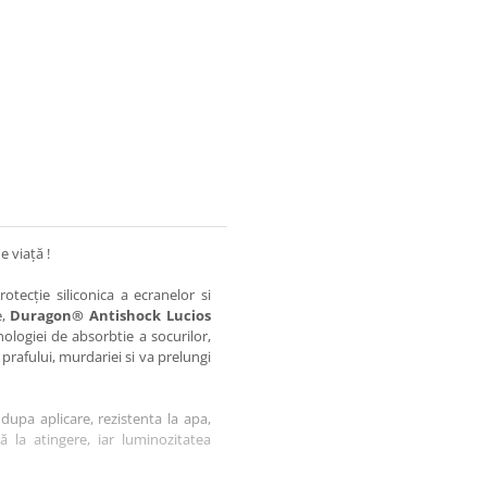
e viață !
otecție siliconica a ecranelor si
e,
Duragon® Antishock Lucios
nologiei de absorbtie a socurilor,
 prafului, murdariei si va prelungi
dupa aplicare, rezistenta la apa,
tă la atingere, iar luminozitatea