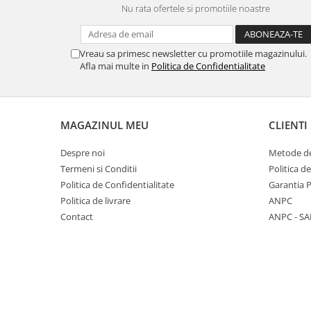
Nu rata ofertele si promotiile noastre
Panasonic
Zamolxe
Plum
ZTE
Vreau sa primesc newsletter cu promotiile magazinului.
Posh
Afla mai multe in
Politica de Confidentialitate
Qmobile
Razer
Realme
MAGAZINUL MEU
CLIENTI
Samsung
Despre noi
Metode de
Sharp
Termeni si Conditii
Politica d
Sonim
Politica de Confidentialitate
Garantia 
Politica de livrare
ANPC
Sony
Contact
ANPC - SA
T-mobile
TCL
Tecno
Ulefone