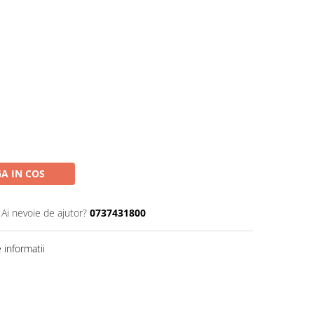
A IN COS
Ai nevoie de ajutor?
0737431800
informatii