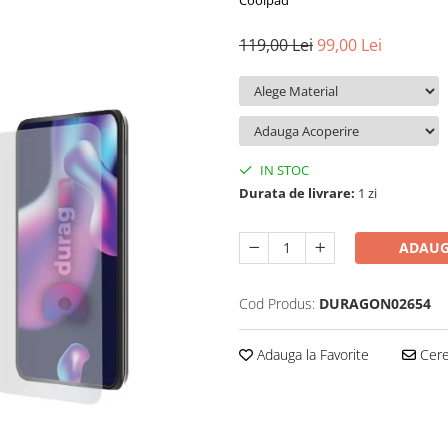
Coolpad
119,00 Lei
99,00 Lei
IN STOC
Durata de livrare:
1 zi
ADAUG
Cod Produs:
DURAGON02654
Adauga la Favorite
Cere 