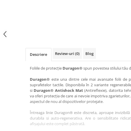
Haier
Huawei
Lexus
Skmei
Honor
HUION
Maserati
Suunto
HP
Icemobile
Mazda
The iHealth
HTC
Infinix
Mercedes-Benz
vivo
Huawei
itel
MG
Xiaomi
Icemobile
Lenovo
Mini Cooper
Review-uri
(0)
Blog
Descriere
Infinix
LG
Mitsubishi
Intex
Microsoft
Nissan
Foliile de protecție
Duragon®
spun povestea stilului tău d
iQOO
Motorola
Opel
Duragon®
este una dintre cele mai avansate folii de pr
suprafetelor tactile. Disponibila în 2 variante regenerabil
Itel
Nokia
Peugeot
si
Duragon® Antishock Mat
(Antireflexie), datorita teh
Jolla
OnePlus
Porsche
va oferi protecția de care ai nevoie impotriva zgarieturilor,
aspectul de nou al dispozitivelor protejate.
Kyocera
Oppo
Renault
Întreaga linie Duragon® este discreta, aproape invizibilă 
Lava
Oukitel
Seat
durabila si auto-regenerativa. Are o sensibilitate ridica
Leeco
Plum
Skoda
afișajului este complet păstrată.