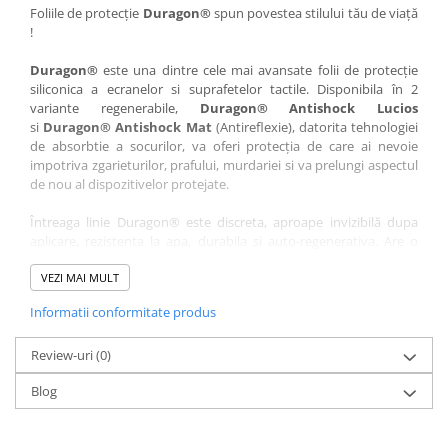
Nokia
Umidigi
Foliile de protecție
Duragon®
spun povestea stilului tău de viață
!
Nothing
verykool
Duragon®
este una dintre cele mai avansate folii de protecție
OnePlus
Vivo
siliconica a ecranelor si suprafetelor tactile. Disponibila în 2
Oppo
Vodafone
variante regenerabile,
Duragon® Antishock Lucios
si
Duragon® Antishock Mat
(Antireflexie), datorita tehnologiei
Orange
Wacom
de absorbtie a socurilor, va oferi protecția de care ai nevoie
Oukitel
Xiaomi
impotriva zgarieturilor, prafului, murdariei si va prelungi aspectul
de nou al dispozitivelor protejate.
Palm
Yezz
Întreaga linie Duragon® este discreta, aproape invizibilă dupa
Panasonic
Zamolxe
aplicare, rezistenta la apa, durabila si auto-regenerativa. Are o
Plum
ZTE
sensibilitate ridicată la atingere, iar luminozitatea afișajului este
complet păstrată.
VEZI MAI MULT
Posh
Informatii conformitate produs
Folia Duragon® vine insotita de un kit complet de instalare ce
Qmobile
conține:
Razer
Review-uri
1 x folie display
(0)
1 x șervețel microfibră
Realme
Blog
1 x mini spray gel
Samsung
1 x mini racletă
Fiecare folie este tăiată astfel încât să fie compatibilă cu modelul
Sharp