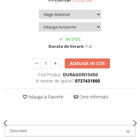
119,00 Lei
99,00 Lei
iQOO
Motorola
Opel
Itel
Nokia
Peugeot
Jolla
OnePlus
Porsche
Kyocera
Oppo
Renault
IN STOC
Lava
Oukitel
Seat
Durata de livrare:
1 zi
Leeco
Plum
Skoda
ADAUGA IN COS
Lenovo
Realme
Ssangyong
Cod Produs:
DURAGON15450
LG
Samsung
Subaru
Ai nevoie de ajutor?
0737431800
Maxwest
Sanko
Suzuki
Meizu
T-Mobile
Tesla
Adauga la Favorite
Cere informatii
Micromax
TCL
Toyota
Microsoft
Tecno
Volkswagen
Motorola
UGEE
Volvo
Descriere
Nio
Ulefone