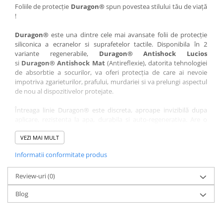
Nokia
Umidigi
Foliile de protecție
Duragon®
spun povestea stilului tău de viață
!
Nothing
verykool
Duragon®
este una dintre cele mai avansate folii de protecție
OnePlus
Vivo
siliconica a ecranelor si suprafetelor tactile. Disponibila în 2
Oppo
Vodafone
variante regenerabile,
Duragon® Antishock Lucios
si
Duragon® Antishock Mat
(Antireflexie), datorita tehnologiei
Orange
Wacom
de absorbtie a socurilor, va oferi protecția de care ai nevoie
Oukitel
Xiaomi
impotriva zgarieturilor, prafului, murdariei si va prelungi aspectul
de nou al dispozitivelor protejate.
Palm
Yezz
Întreaga linie Duragon® este discreta, aproape invizibilă dupa
Panasonic
Zamolxe
aplicare, rezistenta la apa, durabila si auto-regenerativa. Are o
Plum
ZTE
sensibilitate ridicată la atingere, iar luminozitatea afișajului este
complet păstrată.
VEZI MAI MULT
Posh
Informatii conformitate produs
Folia Duragon® vine insotita de un kit complet de instalare ce
Qmobile
conține:
Razer
Review-uri
1 x folie display
(0)
1 x șervețel microfibră
Realme
Blog
1 x mini spray gel
Samsung
1 x mini racletă
Fiecare folie este tăiată astfel încât să fie compatibilă cu modelul
Sharp