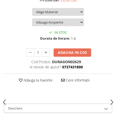
119,00 Lei
99,00 Lei
iQOO
Motorola
Opel
Itel
Nokia
Peugeot
Jolla
OnePlus
Porsche
Kyocera
Oppo
Renault
IN STOC
Lava
Oukitel
Seat
Durata de livrare:
1 zi
Leeco
Plum
Skoda
ADAUGA IN COS
Lenovo
Realme
Ssangyong
Cod Produs:
DURAGON02629
LG
Samsung
Subaru
Ai nevoie de ajutor?
0737431800
Maxwest
Sanko
Suzuki
Meizu
T-Mobile
Tesla
Adauga la Favorite
Cere informatii
Micromax
TCL
Toyota
Microsoft
Tecno
Volkswagen
Motorola
UGEE
Volvo
Descriere
Nio
Ulefone