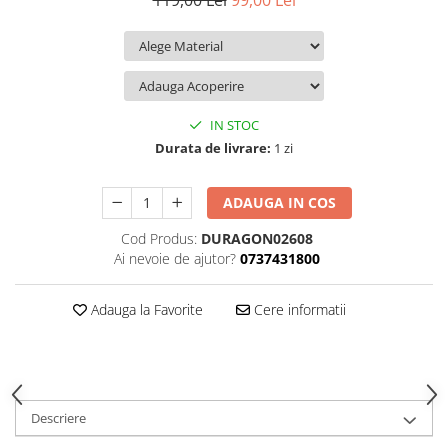
119,00 Lei
99,00 Lei
iQOO
Motorola
Opel
Itel
Nokia
Peugeot
Jolla
OnePlus
Porsche
Kyocera
Oppo
Renault
IN STOC
Lava
Oukitel
Seat
Durata de livrare:
1 zi
Leeco
Plum
Skoda
ADAUGA IN COS
Lenovo
Realme
Ssangyong
Cod Produs:
DURAGON02608
LG
Samsung
Subaru
Ai nevoie de ajutor?
0737431800
Maxwest
Sanko
Suzuki
Meizu
T-Mobile
Tesla
Adauga la Favorite
Cere informatii
Micromax
TCL
Toyota
Microsoft
Tecno
Volkswagen
Motorola
UGEE
Volvo
Descriere
Nio
Ulefone