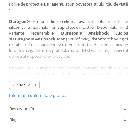
Nokia
Umidigi
Foliile de protecție
Duragon®
spun povestea stilului tău de viață
!
Nothing
verykool
Duragon®
este una dintre cele mai avansate folii de protecție
OnePlus
Vivo
siliconica a ecranelor si suprafetelor tactile. Disponibila în 2
Oppo
Vodafone
variante regenerabile,
Duragon® Antishock Lucios
si
Duragon® Antishock Mat
(Antireflexie), datorita tehnologiei
Orange
Wacom
de absorbtie a socurilor, va oferi protecția de care ai nevoie
Oukitel
Xiaomi
impotriva zgarieturilor, prafului, murdariei si va prelungi aspectul
de nou al dispozitivelor protejate.
Palm
Yezz
Întreaga linie Duragon® este discreta, aproape invizibilă dupa
Panasonic
Zamolxe
aplicare, rezistenta la apa, durabila si auto-regenerativa. Are o
Plum
ZTE
sensibilitate ridicată la atingere, iar luminozitatea afișajului este
complet păstrată.
VEZI MAI MULT
Posh
Informatii conformitate produs
Folia Duragon® vine insotita de un kit complet de instalare ce
Qmobile
conține:
Razer
Review-uri
1 x folie display
(0)
1 x șervețel microfibră
Realme
Blog
1 x mini spray gel
Samsung
1 x mini racletă
Fiecare folie este tăiată astfel încât să fie compatibilă cu modelul
Sharp