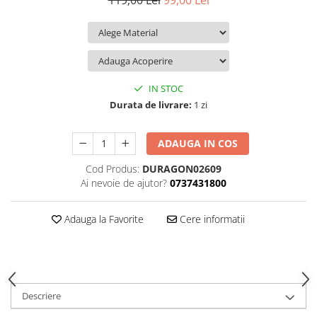
119,00 Lei
99,00 Lei
iQOO
Motorola
Opel
Itel
Nokia
Peugeot
Jolla
OnePlus
Porsche
Kyocera
Oppo
Renault
IN STOC
Lava
Oukitel
Seat
Durata de livrare:
1 zi
Leeco
Plum
Skoda
ADAUGA IN COS
Lenovo
Realme
Ssangyong
Cod Produs:
DURAGON02609
LG
Samsung
Subaru
Ai nevoie de ajutor?
0737431800
Maxwest
Sanko
Suzuki
Meizu
T-Mobile
Tesla
Adauga la Favorite
Cere informatii
Micromax
TCL
Toyota
Microsoft
Tecno
Volkswagen
Motorola
UGEE
Volvo
Descriere
Nio
Ulefone