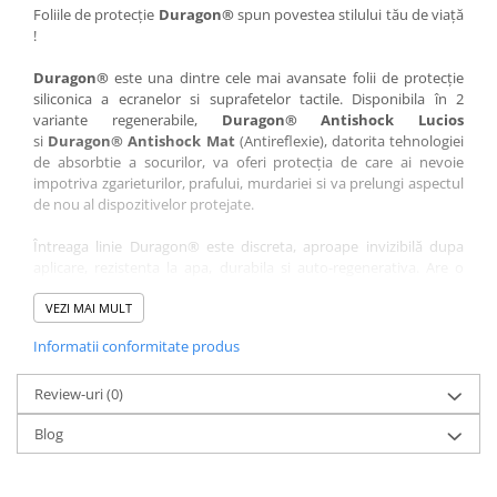
Nokia
Umidigi
Foliile de protecție
Duragon®
spun povestea stilului tău de viață
!
Nothing
verykool
Duragon®
este una dintre cele mai avansate folii de protecție
OnePlus
Vivo
siliconica a ecranelor si suprafetelor tactile. Disponibila în 2
Oppo
Vodafone
variante regenerabile,
Duragon® Antishock Lucios
si
Duragon® Antishock Mat
(Antireflexie), datorita tehnologiei
Orange
Wacom
de absorbtie a socurilor, va oferi protecția de care ai nevoie
Oukitel
Xiaomi
impotriva zgarieturilor, prafului, murdariei si va prelungi aspectul
de nou al dispozitivelor protejate.
Palm
Yezz
Întreaga linie Duragon® este discreta, aproape invizibilă dupa
Panasonic
Zamolxe
aplicare, rezistenta la apa, durabila si auto-regenerativa. Are o
Plum
ZTE
sensibilitate ridicată la atingere, iar luminozitatea afișajului este
complet păstrată.
VEZI MAI MULT
Posh
Informatii conformitate produs
Folia Duragon® vine insotita de un kit complet de instalare ce
Qmobile
conține:
Razer
Review-uri
1 x folie display
(0)
1 x șervețel microfibră
Realme
Blog
1 x mini spray gel
Samsung
1 x mini racletă
Fiecare folie este tăiată astfel încât să fie compatibilă cu modelul
Sharp