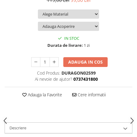
119,00 Lei
99,00 Lei
iQOO
Motorola
Opel
Itel
Nokia
Peugeot
Jolla
OnePlus
Porsche
Kyocera
Oppo
Renault
IN STOC
Lava
Oukitel
Seat
Durata de livrare:
1 zi
Leeco
Plum
Skoda
ADAUGA IN COS
Lenovo
Realme
Ssangyong
Cod Produs:
DURAGON02599
LG
Samsung
Subaru
Ai nevoie de ajutor?
0737431800
Maxwest
Sanko
Suzuki
Meizu
T-Mobile
Tesla
Adauga la Favorite
Cere informatii
Micromax
TCL
Toyota
Microsoft
Tecno
Volkswagen
Motorola
UGEE
Volvo
Descriere
Nio
Ulefone