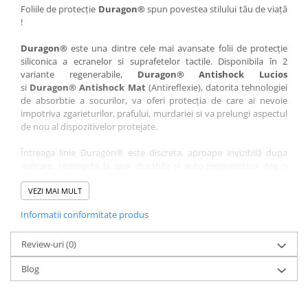
Nokia
Umidigi
Foliile de protecție
Duragon®
spun povestea stilului tău de viață
!
Nothing
verykool
Duragon®
este una dintre cele mai avansate folii de protecție
OnePlus
Vivo
siliconica a ecranelor si suprafetelor tactile. Disponibila în 2
Oppo
Vodafone
variante regenerabile,
Duragon® Antishock Lucios
si
Duragon® Antishock Mat
(Antireflexie), datorita tehnologiei
Orange
Wacom
de absorbtie a socurilor, va oferi protecția de care ai nevoie
Oukitel
Xiaomi
impotriva zgarieturilor, prafului, murdariei si va prelungi aspectul
de nou al dispozitivelor protejate.
Palm
Yezz
Întreaga linie Duragon® este discreta, aproape invizibilă dupa
Panasonic
Zamolxe
aplicare, rezistenta la apa, durabila si auto-regenerativa. Are o
Plum
ZTE
sensibilitate ridicată la atingere, iar luminozitatea afișajului este
complet păstrată.
VEZI MAI MULT
Posh
Informatii conformitate produs
Folia Duragon® vine insotita de un kit complet de instalare ce
Qmobile
conține:
Razer
Review-uri
1 x folie display
(0)
1 x șervețel microfibră
Realme
Blog
1 x mini spray gel
Samsung
1 x mini racletă
Fiecare folie este tăiată astfel încât să fie compatibilă cu modelul
Sharp