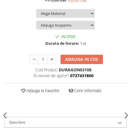
119,00 Lei
99,00 Lei
iQOO
Motorola
Opel
Itel
Nokia
Peugeot
Jolla
OnePlus
Porsche
Kyocera
Oppo
Renault
IN STOC
Lava
Oukitel
Seat
Durata de livrare:
1 zi
Leeco
Plum
Skoda
ADAUGA IN COS
Lenovo
Realme
Ssangyong
Cod Produs:
DURAGON03108
LG
Samsung
Subaru
Ai nevoie de ajutor?
0737431800
Maxwest
Sanko
Suzuki
Meizu
T-Mobile
Tesla
Adauga la Favorite
Cere informatii
Micromax
TCL
Toyota
Microsoft
Tecno
Volkswagen
Motorola
UGEE
Volvo
Descriere
Nio
Ulefone