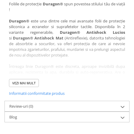
Nokia
Umidigi
Foliile de protecție
Duragon®
spun povestea stilului tău de viață
!
Nothing
verykool
Duragon®
este una dintre cele mai avansate folii de protecție
OnePlus
Vivo
siliconica a ecranelor si suprafetelor tactile. Disponibila în 2
Oppo
Vodafone
variante regenerabile,
Duragon® Antishock Lucios
si
Duragon® Antishock Mat
(Antireflexie), datorita tehnologiei
Orange
Wacom
de absorbtie a socurilor, va oferi protecția de care ai nevoie
Oukitel
Xiaomi
impotriva zgarieturilor, prafului, murdariei si va prelungi aspectul
de nou al dispozitivelor protejate.
Palm
Yezz
Întreaga linie Duragon® este discreta, aproape invizibilă dupa
Panasonic
Zamolxe
aplicare, rezistenta la apa, durabila si auto-regenerativa. Are o
Plum
ZTE
sensibilitate ridicată la atingere, iar luminozitatea afișajului este
complet păstrată.
VEZI MAI MULT
Posh
Informatii conformitate produs
Folia Duragon® vine insotita de un kit complet de instalare ce
Qmobile
conține:
Razer
Review-uri
1 x folie display
(0)
1 x șervețel microfibră
Realme
Blog
1 x mini spray gel
Samsung
1 x mini racletă
Fiecare folie este tăiată astfel încât să fie compatibilă cu modelul
Sharp