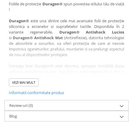
Nokia
Umidigi
Foliile de protecție
Duragon®
spun povestea stilului tău de viață
!
Nothing
verykool
Duragon®
este una dintre cele mai avansate folii de protecție
OnePlus
Vivo
siliconica a ecranelor si suprafetelor tactile. Disponibila în 2
Oppo
Vodafone
variante regenerabile,
Duragon® Antishock Lucios
si
Duragon® Antishock Mat
(Antireflexie), datorita tehnologiei
Orange
Wacom
de absorbtie a socurilor, va oferi protecția de care ai nevoie
Oukitel
Xiaomi
impotriva zgarieturilor, prafului, murdariei si va prelungi aspectul
de nou al dispozitivelor protejate.
Palm
Yezz
Întreaga linie Duragon® este discreta, aproape invizibilă dupa
Panasonic
Zamolxe
aplicare, rezistenta la apa, durabila si auto-regenerativa. Are o
Plum
ZTE
sensibilitate ridicată la atingere, iar luminozitatea afișajului este
complet păstrată.
VEZI MAI MULT
Posh
Informatii conformitate produs
Folia Duragon® vine insotita de un kit complet de instalare ce
Qmobile
conține:
Razer
Review-uri
1 x folie display
(0)
1 x șervețel microfibră
Realme
Blog
1 x mini spray gel
Samsung
1 x mini racletă
Fiecare folie este tăiată astfel încât să fie compatibilă cu modelul
Sharp