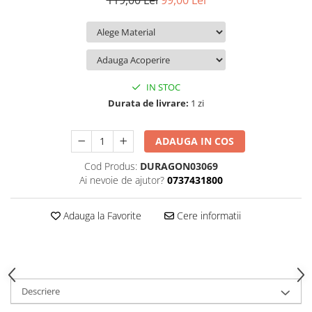
119,00 Lei
99,00 Lei
iQOO
Motorola
Opel
Itel
Nokia
Peugeot
Jolla
OnePlus
Porsche
Kyocera
Oppo
Renault
IN STOC
Lava
Oukitel
Seat
Durata de livrare:
1 zi
Leeco
Plum
Skoda
ADAUGA IN COS
Lenovo
Realme
Ssangyong
Cod Produs:
DURAGON03069
LG
Samsung
Subaru
Ai nevoie de ajutor?
0737431800
Maxwest
Sanko
Suzuki
Meizu
T-Mobile
Tesla
Adauga la Favorite
Cere informatii
Micromax
TCL
Toyota
Microsoft
Tecno
Volkswagen
Motorola
UGEE
Volvo
Descriere
Nio
Ulefone