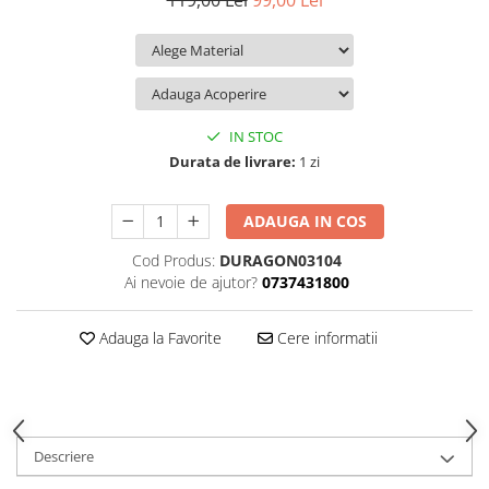
119,00 Lei
99,00 Lei
iQOO
Motorola
Opel
Itel
Nokia
Peugeot
Jolla
OnePlus
Porsche
Kyocera
Oppo
Renault
IN STOC
Lava
Oukitel
Seat
Durata de livrare:
1 zi
Leeco
Plum
Skoda
ADAUGA IN COS
Lenovo
Realme
Ssangyong
Cod Produs:
DURAGON03104
LG
Samsung
Subaru
Ai nevoie de ajutor?
0737431800
Maxwest
Sanko
Suzuki
Meizu
T-Mobile
Tesla
Adauga la Favorite
Cere informatii
Micromax
TCL
Toyota
Microsoft
Tecno
Volkswagen
Motorola
UGEE
Volvo
Descriere
Nio
Ulefone