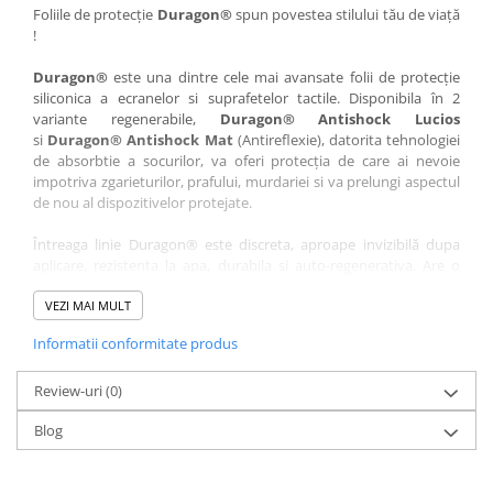
Nokia
Umidigi
Foliile de protecție
Duragon®
spun povestea stilului tău de viață
!
Nothing
verykool
Duragon®
este una dintre cele mai avansate folii de protecție
OnePlus
Vivo
siliconica a ecranelor si suprafetelor tactile. Disponibila în 2
Oppo
Vodafone
variante regenerabile,
Duragon® Antishock Lucios
si
Duragon® Antishock Mat
(Antireflexie), datorita tehnologiei
Orange
Wacom
de absorbtie a socurilor, va oferi protecția de care ai nevoie
Oukitel
Xiaomi
impotriva zgarieturilor, prafului, murdariei si va prelungi aspectul
de nou al dispozitivelor protejate.
Palm
Yezz
Întreaga linie Duragon® este discreta, aproape invizibilă dupa
Panasonic
Zamolxe
aplicare, rezistenta la apa, durabila si auto-regenerativa. Are o
Plum
ZTE
sensibilitate ridicată la atingere, iar luminozitatea afișajului este
complet păstrată.
VEZI MAI MULT
Posh
Informatii conformitate produs
Folia Duragon® vine insotita de un kit complet de instalare ce
Qmobile
conține:
Razer
Review-uri
1 x folie display
(0)
1 x șervețel microfibră
Realme
Blog
1 x mini spray gel
Samsung
1 x mini racletă
Fiecare folie este tăiată astfel încât să fie compatibilă cu modelul
Sharp