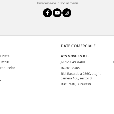
Urmareste-ne in social media
DATE COMERCIALE
 Plata
ATS NOVUS S.R.L.
e Retur
J2012004931400
Produselor
RO30138405
Bld. Basarabia 256C, etaj 1,
camera 106, sector 3
L
Bucuresti, Bucuresti