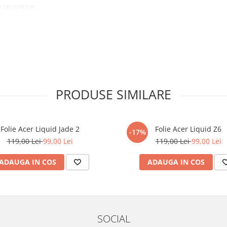
 ce conține:
ă cu modelul menționat în titlul
xperienta anterioara cu produse
PRODUSE SIMILARE
ului te vor ghida pas cu pas catre
tentie sporita in urmatoarele ore
ata, insa dispozitivul va fi complet
Folie Acer Liquid Jade 2
Folie Acer Liquid Z6
-17%
119,00 Lei
99,00 Lei
119,00 Lei
99,00 Lei
elul următor !
ADAUGA IN COS
ADAUGA IN COS
SOCIAL