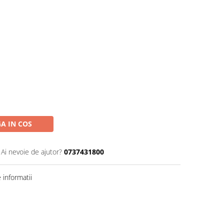
A IN COS
Ai nevoie de ajutor?
0737431800
informatii