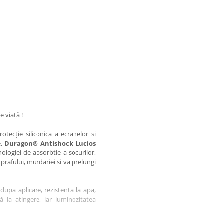
e viață !
otecție siliconica a ecranelor si
e,
Duragon® Antishock Lucios
nologiei de absorbtie a socurilor,
 prafului, murdariei si va prelungi
dupa aplicare, rezistenta la apa,
tă la atingere, iar luminozitatea