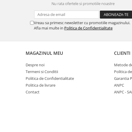
Nu rata ofertele si promotiile noastre
Panasonic
Zamolxe
Plum
ZTE
Vreau sa primesc newsletter cu promotiile magazinului.
Posh
Afla mai multe in
Politica de Confidentialitate
Qmobile
Razer
Realme
MAGAZINUL MEU
CLIENTI
Samsung
Despre noi
Metode de
Sharp
Termeni si Conditii
Politica d
Sonim
Politica de Confidentialitate
Garantia 
Politica de livrare
ANPC
Sony
Contact
ANPC - SA
T-mobile
TCL
Tecno
Ulefone