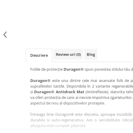
Haier
Huawei
Lexus
Skmei
Honor
HUION
Maserati
Suunto
HP
Icemobile
Mazda
The iHealth
HTC
Infinix
Mercedes-Benz
vivo
Huawei
itel
MG
Xiaomi
Icemobile
Lenovo
Mini Cooper
Review-uri
(0)
Blog
Descriere
Infinix
LG
Mitsubishi
Intex
Microsoft
Nissan
Foliile de protecție
Duragon®
spun povestea stilului tău d
iQOO
Motorola
Opel
Duragon®
este una dintre cele mai avansate folii de pr
suprafetelor tactile. Disponibila în 2 variante regenerabil
Itel
Nokia
Peugeot
si
Duragon® Antishock Mat
(Antireflexie), datorita teh
Jolla
OnePlus
Porsche
va oferi protecția de care ai nevoie impotriva zgarieturilor,
aspectul de nou al dispozitivelor protejate.
Kyocera
Oppo
Renault
Întreaga linie Duragon® este discreta, aproape invizibilă 
Lava
Oukitel
Seat
durabila si auto-regenerativa. Are o sensibilitate ridica
Leeco
Plum
Skoda
afișajului este complet păstrată.