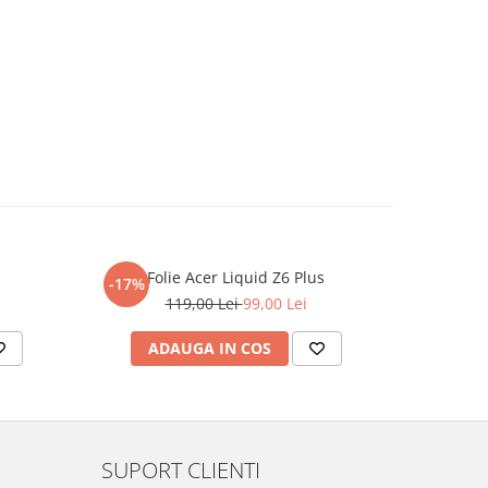
Folie Acer Liquid Z6 Plus
F
-17%
-17%
119,00 Lei
99,00 Lei
ADAUGA IN COS
AD
SUPORT CLIENTI