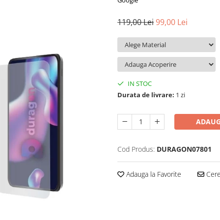
Google
119,00 Lei
99,00 Lei
IN STOC
Durata de livrare:
1 zi
ADAUG
Cod Produs:
DURAGON07801
Adauga la Favorite
Cere 