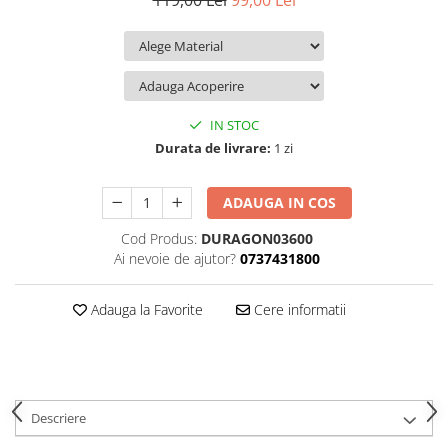
119,00 Lei
99,00 Lei
iQOO
Motorola
Opel
Itel
Nokia
Peugeot
Jolla
OnePlus
Porsche
Kyocera
Oppo
Renault
IN STOC
Lava
Oukitel
Seat
Durata de livrare:
1 zi
Leeco
Plum
Skoda
ADAUGA IN COS
Lenovo
Realme
Ssangyong
Cod Produs:
DURAGON03600
LG
Samsung
Subaru
Ai nevoie de ajutor?
0737431800
Maxwest
Sanko
Suzuki
Meizu
T-Mobile
Tesla
Adauga la Favorite
Cere informatii
Micromax
TCL
Toyota
Microsoft
Tecno
Volkswagen
Motorola
UGEE
Volvo
Descriere
Nio
Ulefone