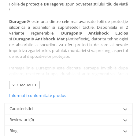
Nokia
Umidigi
Foliile de protecție
Duragon®
spun povestea stilului tău de viață
!
Nothing
verykool
Duragon®
este una dintre cele mai avansate folii de protecție
OnePlus
Vivo
siliconica a ecranelor si suprafetelor tactile. Disponibila în 2
Oppo
Vodafone
variante regenerabile,
Duragon® Antishock Lucios
si
Duragon® Antishock Mat
(Antireflexie), datorita tehnologiei
Orange
Wacom
de absorbtie a socurilor, va oferi protecția de care ai nevoie
Oukitel
Xiaomi
impotriva zgarieturilor, prafului, murdariei si va prelungi aspectul
de nou al dispozitivelor protejate.
Palm
Yezz
Întreaga linie Duragon® este discreta, aproape invizibilă dupa
Panasonic
Zamolxe
aplicare, rezistenta la apa, durabila si auto-regenerativa. Are o
Plum
ZTE
sensibilitate ridicată la atingere, iar luminozitatea afișajului este
complet păstrată.
VEZI MAI MULT
Posh
Informatii conformitate produs
Folia Duragon® vine insotita de un kit complet de instalare ce
Qmobile
conține:
Razer
Caracteristici
1 x folie display
1 x șervețel microfibră
Realme
Review-uri
(0)
1 x mini spray gel
Samsung
1 x mini racletă
Blog
Fiecare folie este tăiată astfel încât să fie compatibilă cu modelul
Sharp