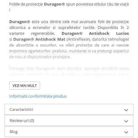
Nokia
Umidigi
Foliile de protecție
Duragon®
spun povestea stilului tău de viață
!
Nothing
verykool
Duragon®
este una dintre cele mai avansate folii de protecție
OnePlus
Vivo
siliconica a ecranelor si suprafetelor tactile. Disponibila în 2
Oppo
Vodafone
variante regenerabile,
Duragon® Antishock Lucios
si
Duragon® Antishock Mat
(Antireflexie), datorita tehnologiei
Orange
Wacom
de absorbtie a socurilor, va oferi protecția de care ai nevoie
Oukitel
Xiaomi
impotriva zgarieturilor, prafului, murdariei si va prelungi aspectul
de nou al dispozitivelor protejate.
Palm
Yezz
Întreaga linie Duragon® este discreta, aproape invizibilă dupa
Panasonic
Zamolxe
aplicare, rezistenta la apa, durabila si auto-regenerativa. Are o
Plum
ZTE
sensibilitate ridicată la atingere, iar luminozitatea afișajului este
complet păstrată.
VEZI MAI MULT
Posh
Informatii conformitate produs
Folia Duragon® vine insotita de un kit complet de instalare ce
Qmobile
conține:
Razer
Caracteristici
1 x folie display
1 x șervețel microfibră
Realme
Review-uri
(0)
1 x mini spray gel
Samsung
1 x mini racletă
Blog
Fiecare folie este tăiată astfel încât să fie compatibilă cu modelul
Sharp