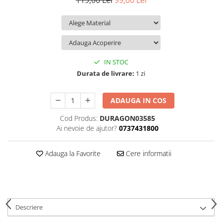
119,00 Lei
99,00 Lei
iQOO
Motorola
Opel
Itel
Nokia
Peugeot
Jolla
OnePlus
Porsche
Kyocera
Oppo
Renault
IN STOC
Lava
Oukitel
Seat
Durata de livrare:
1 zi
Leeco
Plum
Skoda
ADAUGA IN COS
Lenovo
Realme
Ssangyong
Cod Produs:
DURAGON03585
LG
Samsung
Subaru
Ai nevoie de ajutor?
0737431800
Maxwest
Sanko
Suzuki
Meizu
T-Mobile
Tesla
Adauga la Favorite
Cere informatii
Micromax
TCL
Toyota
Microsoft
Tecno
Volkswagen
Motorola
UGEE
Volvo
Descriere
Nio
Ulefone