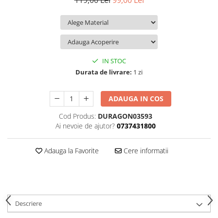
119,00 Lei
99,00 Lei
iQOO
Motorola
Opel
Itel
Nokia
Peugeot
Jolla
OnePlus
Porsche
Kyocera
Oppo
Renault
IN STOC
Lava
Oukitel
Seat
Durata de livrare:
1 zi
Leeco
Plum
Skoda
ADAUGA IN COS
Lenovo
Realme
Ssangyong
Cod Produs:
DURAGON03593
LG
Samsung
Subaru
Ai nevoie de ajutor?
0737431800
Maxwest
Sanko
Suzuki
Meizu
T-Mobile
Tesla
Adauga la Favorite
Cere informatii
Micromax
TCL
Toyota
Microsoft
Tecno
Volkswagen
Motorola
UGEE
Volvo
Descriere
Nio
Ulefone