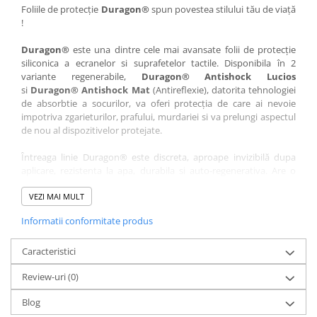
Nokia
Umidigi
Foliile de protecție
Duragon®
spun povestea stilului tău de viață
!
Nothing
verykool
Duragon®
este una dintre cele mai avansate folii de protecție
OnePlus
Vivo
siliconica a ecranelor si suprafetelor tactile. Disponibila în 2
Oppo
Vodafone
variante regenerabile,
Duragon® Antishock Lucios
si
Duragon® Antishock Mat
(Antireflexie), datorita tehnologiei
Orange
Wacom
de absorbtie a socurilor, va oferi protecția de care ai nevoie
Oukitel
Xiaomi
impotriva zgarieturilor, prafului, murdariei si va prelungi aspectul
de nou al dispozitivelor protejate.
Palm
Yezz
Întreaga linie Duragon® este discreta, aproape invizibilă dupa
Panasonic
Zamolxe
aplicare, rezistenta la apa, durabila si auto-regenerativa. Are o
Plum
ZTE
sensibilitate ridicată la atingere, iar luminozitatea afișajului este
complet păstrată.
VEZI MAI MULT
Posh
Informatii conformitate produs
Folia Duragon® vine insotita de un kit complet de instalare ce
Qmobile
conține:
Razer
Caracteristici
1 x folie display
1 x șervețel microfibră
Realme
Review-uri
(0)
1 x mini spray gel
Samsung
1 x mini racletă
Blog
Fiecare folie este tăiată astfel încât să fie compatibilă cu modelul
Sharp