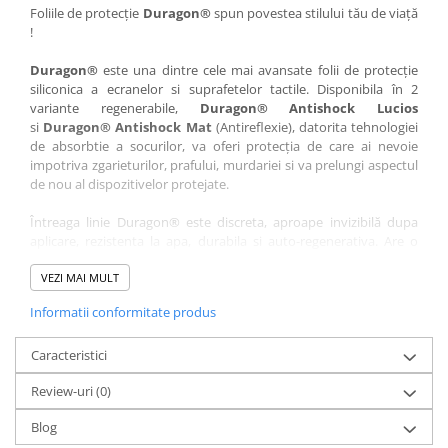
Nokia
Umidigi
Foliile de protecție
Duragon®
spun povestea stilului tău de viață
!
Nothing
verykool
Duragon®
este una dintre cele mai avansate folii de protecție
OnePlus
Vivo
siliconica a ecranelor si suprafetelor tactile. Disponibila în 2
Oppo
Vodafone
variante regenerabile,
Duragon® Antishock Lucios
si
Duragon® Antishock Mat
(Antireflexie), datorita tehnologiei
Orange
Wacom
de absorbtie a socurilor, va oferi protecția de care ai nevoie
Oukitel
Xiaomi
impotriva zgarieturilor, prafului, murdariei si va prelungi aspectul
de nou al dispozitivelor protejate.
Palm
Yezz
Întreaga linie Duragon® este discreta, aproape invizibilă dupa
Panasonic
Zamolxe
aplicare, rezistenta la apa, durabila si auto-regenerativa. Are o
Plum
ZTE
sensibilitate ridicată la atingere, iar luminozitatea afișajului este
complet păstrată.
VEZI MAI MULT
Posh
Informatii conformitate produs
Folia Duragon® vine insotita de un kit complet de instalare ce
Qmobile
conține:
Razer
Caracteristici
1 x folie display
1 x șervețel microfibră
Realme
Review-uri
(0)
1 x mini spray gel
Samsung
1 x mini racletă
Blog
Fiecare folie este tăiată astfel încât să fie compatibilă cu modelul
Sharp