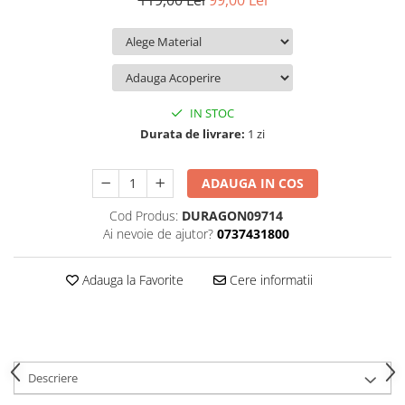
119,00 Lei
99,00 Lei
iQOO
Motorola
Opel
Itel
Nokia
Peugeot
Jolla
OnePlus
Porsche
Kyocera
Oppo
Renault
IN STOC
Lava
Oukitel
Seat
Durata de livrare:
1 zi
Leeco
Plum
Skoda
ADAUGA IN COS
Lenovo
Realme
Ssangyong
Cod Produs:
DURAGON09714
LG
Samsung
Subaru
Ai nevoie de ajutor?
0737431800
Maxwest
Sanko
Suzuki
Meizu
T-Mobile
Tesla
Adauga la Favorite
Cere informatii
Micromax
TCL
Toyota
Microsoft
Tecno
Volkswagen
Motorola
UGEE
Volvo
Descriere
Nio
Ulefone