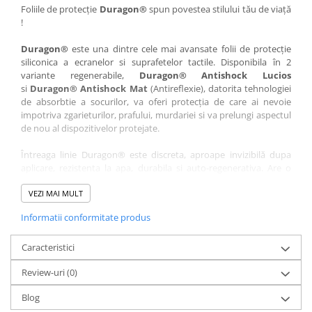
Nokia
Umidigi
Foliile de protecție
Duragon®
spun povestea stilului tău de viață
!
Nothing
verykool
Duragon®
este una dintre cele mai avansate folii de protecție
OnePlus
Vivo
siliconica a ecranelor si suprafetelor tactile. Disponibila în 2
Oppo
Vodafone
variante regenerabile,
Duragon® Antishock Lucios
si
Duragon® Antishock Mat
(Antireflexie), datorita tehnologiei
Orange
Wacom
de absorbtie a socurilor, va oferi protecția de care ai nevoie
Oukitel
Xiaomi
impotriva zgarieturilor, prafului, murdariei si va prelungi aspectul
de nou al dispozitivelor protejate.
Palm
Yezz
Întreaga linie Duragon® este discreta, aproape invizibilă dupa
Panasonic
Zamolxe
aplicare, rezistenta la apa, durabila si auto-regenerativa. Are o
Plum
ZTE
sensibilitate ridicată la atingere, iar luminozitatea afișajului este
complet păstrată.
VEZI MAI MULT
Posh
Informatii conformitate produs
Folia Duragon® vine insotita de un kit complet de instalare ce
Qmobile
conține:
Razer
Caracteristici
1 x folie display
1 x șervețel microfibră
Realme
Review-uri
(0)
1 x mini spray gel
Samsung
1 x mini racletă
Blog
Fiecare folie este tăiată astfel încât să fie compatibilă cu modelul
Sharp