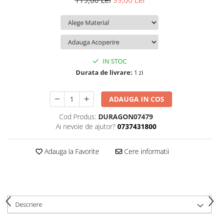
119,00 Lei
99,00 Lei
iQOO
Motorola
Opel
Itel
Nokia
Peugeot
Jolla
OnePlus
Porsche
Kyocera
Oppo
Renault
IN STOC
Lava
Oukitel
Seat
Durata de livrare:
1 zi
Leeco
Plum
Skoda
ADAUGA IN COS
Lenovo
Realme
Ssangyong
Cod Produs:
DURAGON07479
LG
Samsung
Subaru
Ai nevoie de ajutor?
0737431800
Maxwest
Sanko
Suzuki
Meizu
T-Mobile
Tesla
Adauga la Favorite
Cere informatii
Micromax
TCL
Toyota
Microsoft
Tecno
Volkswagen
Motorola
UGEE
Volvo
Descriere
Nio
Ulefone