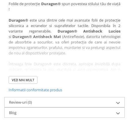
Nokia
Umidigi
Foliile de protecție
Duragon®
spun povestea stilului tău de viață
!
Nothing
verykool
Duragon®
este una dintre cele mai avansate folii de protecție
OnePlus
Vivo
siliconica a ecranelor si suprafetelor tactile. Disponibila în 2
Oppo
Vodafone
variante regenerabile,
Duragon® Antishock Lucios
si
Duragon® Antishock Mat
(Antireflexie), datorita tehnologiei
Orange
Wacom
de absorbtie a socurilor, va oferi protecția de care ai nevoie
Oukitel
Xiaomi
impotriva zgarieturilor, prafului, murdariei si va prelungi aspectul
de nou al dispozitivelor protejate.
Palm
Yezz
Întreaga linie Duragon® este discreta, aproape invizibilă dupa
Panasonic
Zamolxe
aplicare, rezistenta la apa, durabila si auto-regenerativa. Are o
Plum
ZTE
sensibilitate ridicată la atingere, iar luminozitatea afișajului este
complet păstrată.
VEZI MAI MULT
Posh
Informatii conformitate produs
Folia Duragon® vine insotita de un kit complet de instalare ce
Qmobile
conține:
Razer
Review-uri
1 x folie display
(0)
1 x șervețel microfibră
Realme
Blog
1 x mini spray gel
Samsung
1 x mini racletă
Fiecare folie este tăiată astfel încât să fie compatibilă cu modelul
Sharp