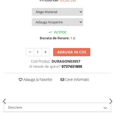
119,00 Lei
99,00 Lei
iQOO
Motorola
Opel
Itel
Nokia
Peugeot
Jolla
OnePlus
Porsche
Kyocera
Oppo
Renault
IN STOC
Lava
Oukitel
Seat
Durata de livrare:
1 zi
Leeco
Plum
Skoda
ADAUGA IN COS
Lenovo
Realme
Ssangyong
Cod Produs:
DURAGON03057
LG
Samsung
Subaru
Ai nevoie de ajutor?
0737431800
Maxwest
Sanko
Suzuki
Meizu
T-Mobile
Tesla
Adauga la Favorite
Cere informatii
Micromax
TCL
Toyota
Microsoft
Tecno
Volkswagen
Motorola
UGEE
Volvo
Descriere
Nio
Ulefone