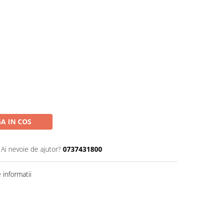
A IN COS
Ai nevoie de ajutor?
0737431800
informatii