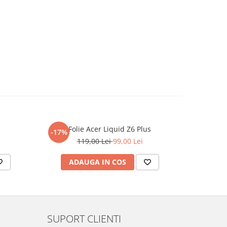
Folie Acer Liquid Z6 Plus
F
-17%
-17%
119,00 Lei
99,00 Lei
ADAUGA IN COS
AD
SUPORT CLIENTI