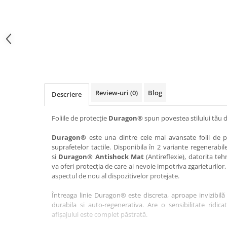
Haier
Huawei
Lexus
Skmei
Honor
HUION
Maserati
Suunto
HP
Icemobile
Mazda
The iHealth
HTC
Infinix
Mercedes-Benz
vivo
Huawei
itel
MG
Xiaomi
Icemobile
Lenovo
Mini Cooper
Review-uri
(0)
Blog
Descriere
Infinix
LG
Mitsubishi
Intex
Microsoft
Nissan
Foliile de protecție
Duragon®
spun povestea stilului tău d
iQOO
Motorola
Opel
Duragon®
este una dintre cele mai avansate folii de pr
suprafetelor tactile. Disponibila în 2 variante regenerabil
Itel
Nokia
Peugeot
si
Duragon® Antishock Mat
(Antireflexie), datorita teh
Jolla
OnePlus
Porsche
va oferi protecția de care ai nevoie impotriva zgarieturilor,
aspectul de nou al dispozitivelor protejate.
Kyocera
Oppo
Renault
Întreaga linie Duragon® este discreta, aproape invizibilă 
Lava
Oukitel
Seat
durabila si auto-regenerativa. Are o sensibilitate ridica
Leeco
Plum
Skoda
afișajului este complet păstrată.