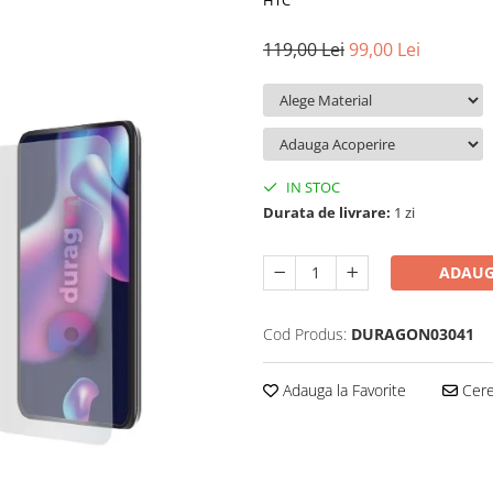
HTC
119,00 Lei
99,00 Lei
IN STOC
Durata de livrare:
1 zi
ADAUG
Cod Produs:
DURAGON03041
Adauga la Favorite
Cere 