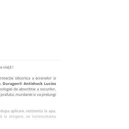
e viață !
otecție siliconica a ecranelor si
e,
Duragon® Antishock Lucios
nologiei de absorbtie a socurilor,
 prafului, murdariei si va prelungi
dupa aplicare, rezistenta la apa,
tă la atingere, iar luminozitatea