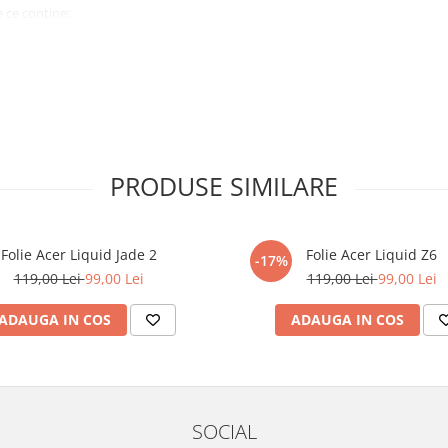
 ce conține:
ă cu modelul menționat în titlul
xperienta anterioara cu produse
PRODUSE SIMILARE
ului te vor ghida pas cu pas catre
tentie sporita in urmatoarele ore
ata, insa dispozitivul va fi complet
Folie Acer Liquid Jade 2
Folie Acer Liquid Z6
-17%
119,00 Lei
99,00 Lei
119,00 Lei
99,00 Lei
elul următor !
ADAUGA IN COS
ADAUGA IN COS
SOCIAL