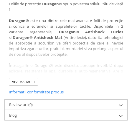
Nokia
Umidigi
Foliile de protecție
Duragon®
spun povestea stilului tău de viață
!
Nothing
verykool
Duragon®
este una dintre cele mai avansate folii de protecție
OnePlus
Vivo
siliconica a ecranelor si suprafetelor tactile. Disponibila în 2
Oppo
Vodafone
variante regenerabile,
Duragon® Antishock Lucios
si
Duragon® Antishock Mat
(Antireflexie), datorita tehnologiei
Orange
Wacom
de absorbtie a socurilor, va oferi protecția de care ai nevoie
Oukitel
Xiaomi
impotriva zgarieturilor, prafului, murdariei si va prelungi aspectul
de nou al dispozitivelor protejate.
Palm
Yezz
Întreaga linie Duragon® este discreta, aproape invizibilă dupa
Panasonic
Zamolxe
aplicare, rezistenta la apa, durabila si auto-regenerativa. Are o
Plum
ZTE
sensibilitate ridicată la atingere, iar luminozitatea afișajului este
complet păstrată.
VEZI MAI MULT
Posh
Informatii conformitate produs
Folia Duragon® vine insotita de un kit complet de instalare ce
Qmobile
conține:
Razer
Review-uri
1 x folie display
(0)
1 x șervețel microfibră
Realme
Blog
1 x mini spray gel
Samsung
1 x mini racletă
Fiecare folie este tăiată astfel încât să fie compatibilă cu modelul
Sharp