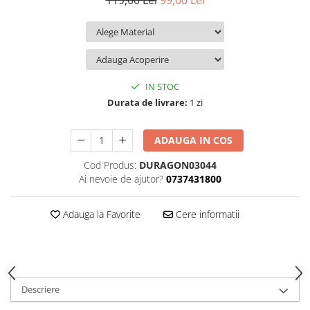
119,00 Lei
99,00 Lei
iQOO
Motorola
Opel
Itel
Nokia
Peugeot
Jolla
OnePlus
Porsche
Kyocera
Oppo
Renault
IN STOC
Lava
Oukitel
Seat
Durata de livrare:
1 zi
Leeco
Plum
Skoda
ADAUGA IN COS
Lenovo
Realme
Ssangyong
Cod Produs:
DURAGON03044
LG
Samsung
Subaru
Ai nevoie de ajutor?
0737431800
Maxwest
Sanko
Suzuki
Meizu
T-Mobile
Tesla
Adauga la Favorite
Cere informatii
Micromax
TCL
Toyota
Microsoft
Tecno
Volkswagen
Motorola
UGEE
Volvo
Descriere
Nio
Ulefone