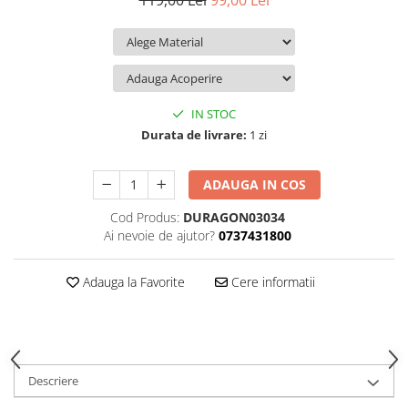
119,00 Lei
99,00 Lei
iQOO
Motorola
Opel
Itel
Nokia
Peugeot
Jolla
OnePlus
Porsche
Kyocera
Oppo
Renault
IN STOC
Lava
Oukitel
Seat
Durata de livrare:
1 zi
Leeco
Plum
Skoda
ADAUGA IN COS
Lenovo
Realme
Ssangyong
Cod Produs:
DURAGON03034
LG
Samsung
Subaru
Ai nevoie de ajutor?
0737431800
Maxwest
Sanko
Suzuki
Meizu
T-Mobile
Tesla
Adauga la Favorite
Cere informatii
Micromax
TCL
Toyota
Microsoft
Tecno
Volkswagen
Motorola
UGEE
Volvo
Descriere
Nio
Ulefone