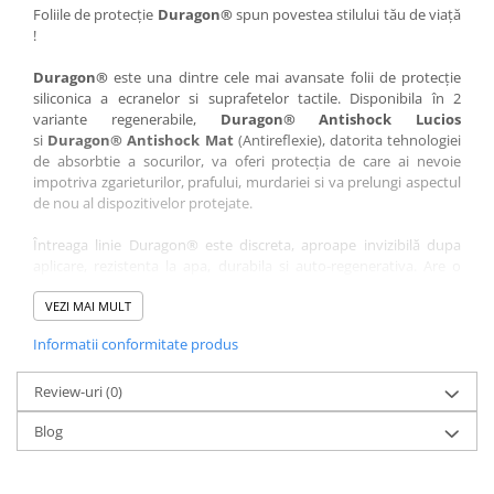
Nokia
Umidigi
Foliile de protecție
Duragon®
spun povestea stilului tău de viață
!
Nothing
verykool
Duragon®
este una dintre cele mai avansate folii de protecție
OnePlus
Vivo
siliconica a ecranelor si suprafetelor tactile. Disponibila în 2
Oppo
Vodafone
variante regenerabile,
Duragon® Antishock Lucios
si
Duragon® Antishock Mat
(Antireflexie), datorita tehnologiei
Orange
Wacom
de absorbtie a socurilor, va oferi protecția de care ai nevoie
Oukitel
Xiaomi
impotriva zgarieturilor, prafului, murdariei si va prelungi aspectul
de nou al dispozitivelor protejate.
Palm
Yezz
Întreaga linie Duragon® este discreta, aproape invizibilă dupa
Panasonic
Zamolxe
aplicare, rezistenta la apa, durabila si auto-regenerativa. Are o
Plum
ZTE
sensibilitate ridicată la atingere, iar luminozitatea afișajului este
complet păstrată.
VEZI MAI MULT
Posh
Informatii conformitate produs
Folia Duragon® vine insotita de un kit complet de instalare ce
Qmobile
conține:
Razer
Review-uri
1 x folie display
(0)
1 x șervețel microfibră
Realme
Blog
1 x mini spray gel
Samsung
1 x mini racletă
Fiecare folie este tăiată astfel încât să fie compatibilă cu modelul
Sharp