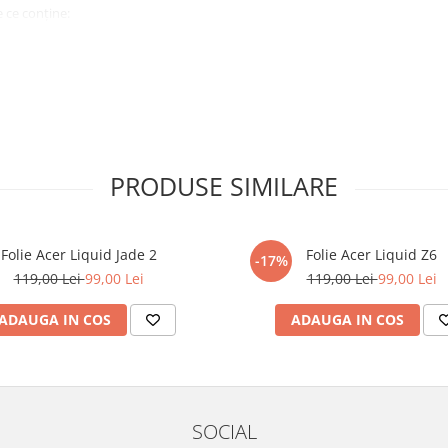
 ce conține:
ă cu modelul menționat în titlul
xperienta anterioara cu produse
PRODUSE SIMILARE
ului te vor ghida pas cu pas catre
tentie sporita in urmatoarele ore
ata, insa dispozitivul va fi complet
Folie Acer Liquid Jade 2
Folie Acer Liquid Z6
-17%
119,00 Lei
99,00 Lei
119,00 Lei
99,00 Lei
elul următor !
ADAUGA IN COS
ADAUGA IN COS
SOCIAL