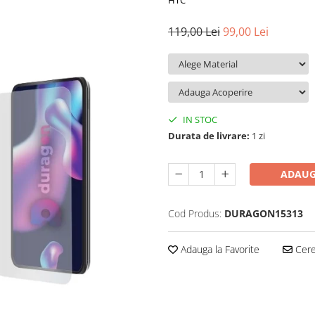
HTC
119,00 Lei
99,00 Lei
IN STOC
Durata de livrare:
1 zi
ADAUG
Cod Produs:
DURAGON15313
Adauga la Favorite
Cere 