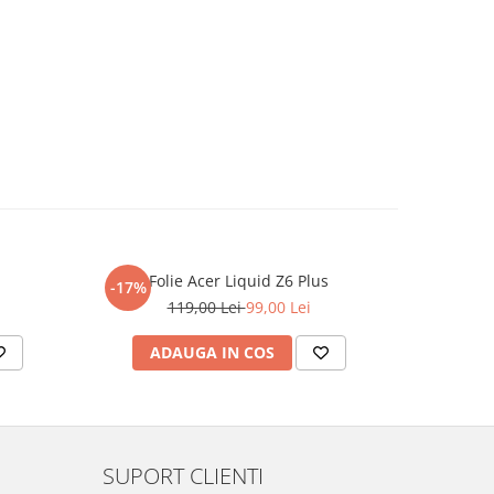
Folie Acer Liquid Z6 Plus
F
-17%
-17%
119,00 Lei
99,00 Lei
ADAUGA IN COS
AD
SUPORT CLIENTI