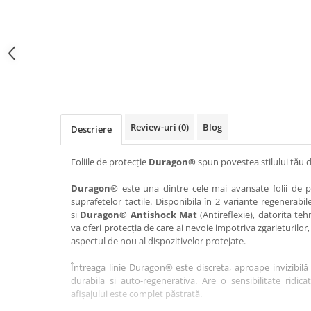
Haier
Huawei
Lexus
Skmei
Honor
HUION
Maserati
Suunto
HP
Icemobile
Mazda
The iHealth
HTC
Infinix
Mercedes-Benz
vivo
Huawei
itel
MG
Xiaomi
Icemobile
Lenovo
Mini Cooper
Review-uri
(0)
Blog
Descriere
Infinix
LG
Mitsubishi
Intex
Microsoft
Nissan
Foliile de protecție
Duragon®
spun povestea stilului tău d
iQOO
Motorola
Opel
Duragon®
este una dintre cele mai avansate folii de pr
suprafetelor tactile. Disponibila în 2 variante regenerabil
Itel
Nokia
Peugeot
si
Duragon® Antishock Mat
(Antireflexie), datorita teh
Jolla
OnePlus
Porsche
va oferi protecția de care ai nevoie impotriva zgarieturilor,
aspectul de nou al dispozitivelor protejate.
Kyocera
Oppo
Renault
Întreaga linie Duragon® este discreta, aproape invizibilă 
Lava
Oukitel
Seat
durabila si auto-regenerativa. Are o sensibilitate ridica
Leeco
Plum
Skoda
afișajului este complet păstrată.