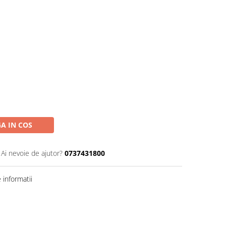
A IN COS
Ai nevoie de ajutor?
0737431800
informatii