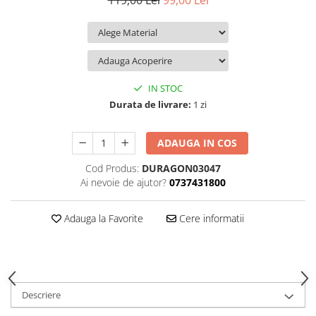
119,00 Lei
99,00 Lei
iQOO
Motorola
Opel
Itel
Nokia
Peugeot
Jolla
OnePlus
Porsche
Kyocera
Oppo
Renault
IN STOC
Lava
Oukitel
Seat
Durata de livrare:
1 zi
Leeco
Plum
Skoda
ADAUGA IN COS
Lenovo
Realme
Ssangyong
Cod Produs:
DURAGON03047
LG
Samsung
Subaru
Ai nevoie de ajutor?
0737431800
Maxwest
Sanko
Suzuki
Meizu
T-Mobile
Tesla
Adauga la Favorite
Cere informatii
Micromax
TCL
Toyota
Microsoft
Tecno
Volkswagen
Motorola
UGEE
Volvo
Descriere
Nio
Ulefone