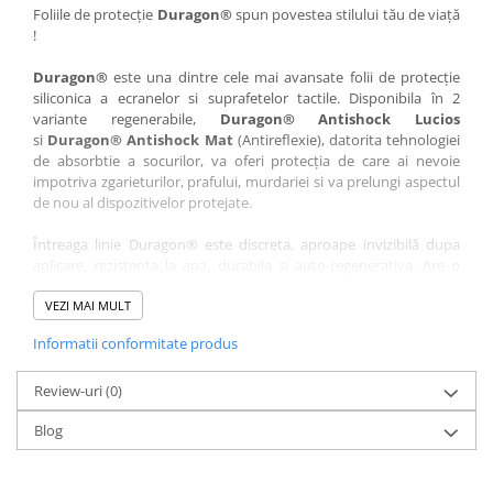
Nokia
Umidigi
Foliile de protecție
Duragon®
spun povestea stilului tău de viață
!
Nothing
verykool
Duragon®
este una dintre cele mai avansate folii de protecție
OnePlus
Vivo
siliconica a ecranelor si suprafetelor tactile. Disponibila în 2
Oppo
Vodafone
variante regenerabile,
Duragon® Antishock Lucios
si
Duragon® Antishock Mat
(Antireflexie), datorita tehnologiei
Orange
Wacom
de absorbtie a socurilor, va oferi protecția de care ai nevoie
Oukitel
Xiaomi
impotriva zgarieturilor, prafului, murdariei si va prelungi aspectul
de nou al dispozitivelor protejate.
Palm
Yezz
Întreaga linie Duragon® este discreta, aproape invizibilă dupa
Panasonic
Zamolxe
aplicare, rezistenta la apa, durabila si auto-regenerativa. Are o
Plum
ZTE
sensibilitate ridicată la atingere, iar luminozitatea afișajului este
complet păstrată.
VEZI MAI MULT
Posh
Informatii conformitate produs
Folia Duragon® vine insotita de un kit complet de instalare ce
Qmobile
conține:
Razer
Review-uri
1 x folie display
(0)
1 x șervețel microfibră
Realme
Blog
1 x mini spray gel
Samsung
1 x mini racletă
Fiecare folie este tăiată astfel încât să fie compatibilă cu modelul
Sharp