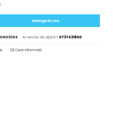
i
Adauga in cos
ON03054
Ai nevoie de ajutor?
0737431800
te
Cere informatii