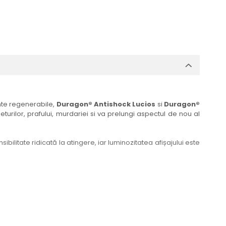
ante regenerabile,
Duragon® Antishock Lucios
si
Duragon®
eturilor, prafului, murdariei si va prelungi aspectul de nou al
bilitate ridicată la atingere, iar luminozitatea afișajului este