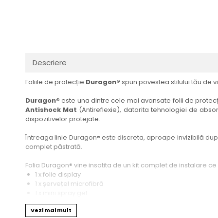
Haier
Huawei
Lexus
Skmei
Honor
HUION
Maserati
Suunto
HP
Icemobile
Mazda
The iHealth
HTC
Infinix
Mercedes-Benz
vivo
Descriere
Huawei
itel
MG
Xiaomi
Foliile de protecție
Duragon®
spun povestea stilului tău de vi
Icemobile
Lenovo
Mini Cooper
Infinix
LG
Mitsubishi
Duragon®
este una dintre cele mai avansate folii de protecți
Antishock Mat
(Antireflexie), datorita tehnologiei de absor
Intex
Microsoft
Nissan
dispozitivelor protejate.
iQOO
Motorola
Opel
Întreaga linie Duragon® este discreta, aproape invizibilă dupa 
Itel
Nokia
Peugeot
complet păstrată.
Jolla
OnePlus
Porsche
Folia Duragon® vine insotita de un kit complet de instalare ce
Kyocera
Oppo
Renault
1 x folie display
1 x șervețel microfibră
Lava
Oukitel
Seat
1 x mini spray gel
1 x mini racletă
Leeco
Plum
Skoda
Vezi mai mult
Fiecare folie este tăiată astfel încât să fie compatibilă cu mod