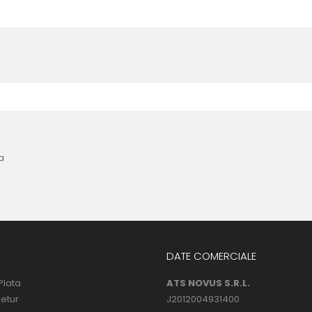
nta anterioara cu produse similare. Instructiunile de montaj regasite
 urmatoarele ore dupa instalare, astfel incat folia sa se stabilizeze p
l următor !
a
DATE COMERCIALE
Plata
ATS NOVUS S.R.L.
Retur
J2012004931400