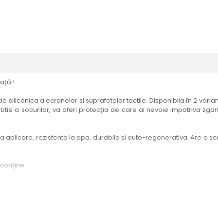
ață !
e siliconica a ecranelor si suprafetelor tactile. Disponibila în 2 vari
btie a socurilor, va oferi protecția de care ai nevoie impotriva zgari
aplicare, rezistenta la apa, durabila si auto-regenerativa. Are o sensi
 conține:
elul menționat în titlul produsului.