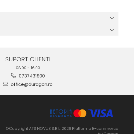
 in cutia produsului te vor ghida pas cu pas catre o instalare
e suprafata, insa dispozitivul va fi complet functional.
SUPORT CLIENTI
08.00 - 16.00
0737431800
office@duragon.ro
©Copyright ATS NOVUS S.R.L. 2026
Platforma E-commerce
by Gomag