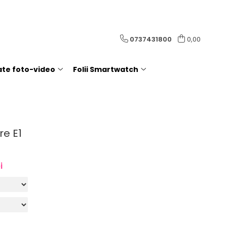
0737431800
0,00
rate foto-video
Folii Smartwatch
re E1
i