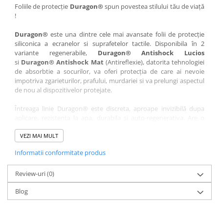
Nokia
Umidigi
Foliile de protecție
Duragon®
spun povestea stilului tău de viață
!
Nothing
verykool
Duragon®
este una dintre cele mai avansate folii de protecție
OnePlus
Vivo
siliconica a ecranelor si suprafetelor tactile. Disponibila în 2
Oppo
Vodafone
variante regenerabile,
Duragon® Antishock Lucios
si
Duragon® Antishock Mat
(Antireflexie), datorita tehnologiei
Orange
Wacom
de absorbtie a socurilor, va oferi protecția de care ai nevoie
Oukitel
Xiaomi
impotriva zgarieturilor, prafului, murdariei si va prelungi aspectul
de nou al dispozitivelor protejate.
Palm
Yezz
Întreaga linie Duragon® este discreta, aproape invizibilă dupa
Panasonic
Zamolxe
aplicare, rezistenta la apa, durabila si auto-regenerativa. Are o
Plum
ZTE
sensibilitate ridicată la atingere, iar luminozitatea afișajului este
complet păstrată.
VEZI MAI MULT
Posh
Informatii conformitate produs
Folia Duragon® vine insotita de un kit complet de instalare ce
Qmobile
conține:
Razer
Review-uri
1 x folie display
(0)
1 x șervețel microfibră
Realme
Blog
1 x mini spray gel
Samsung
1 x mini racletă
Fiecare folie este tăiată astfel încât să fie compatibilă cu modelul
Sharp