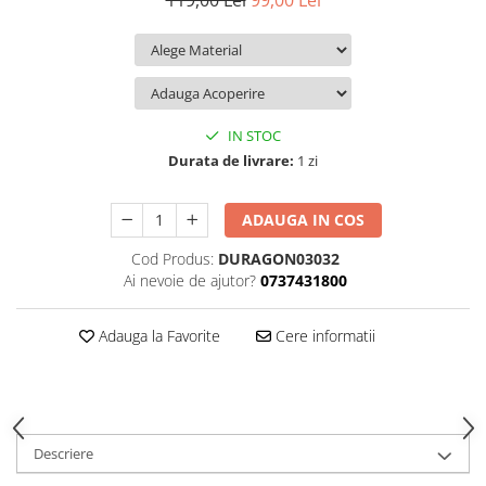
119,00 Lei
99,00 Lei
iQOO
Motorola
Opel
Itel
Nokia
Peugeot
Jolla
OnePlus
Porsche
Kyocera
Oppo
Renault
IN STOC
Lava
Oukitel
Seat
Durata de livrare:
1 zi
Leeco
Plum
Skoda
ADAUGA IN COS
Lenovo
Realme
Ssangyong
Cod Produs:
DURAGON03032
LG
Samsung
Subaru
Ai nevoie de ajutor?
0737431800
Maxwest
Sanko
Suzuki
Meizu
T-Mobile
Tesla
Adauga la Favorite
Cere informatii
Micromax
TCL
Toyota
Microsoft
Tecno
Volkswagen
Motorola
UGEE
Volvo
Descriere
Nio
Ulefone