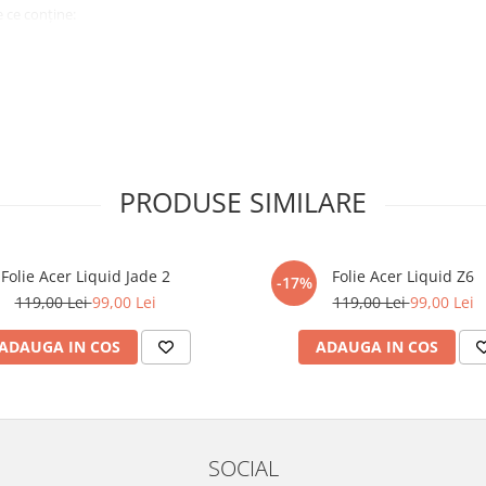
 ce conține:
ă cu modelul menționat în titlul
xperienta anterioara cu produse
PRODUSE SIMILARE
ului te vor ghida pas cu pas catre
tentie sporita in urmatoarele ore
ata, insa dispozitivul va fi complet
Folie Acer Liquid Jade 2
Folie Acer Liquid Z6
-17%
119,00 Lei
99,00 Lei
119,00 Lei
99,00 Lei
elul următor !
ADAUGA IN COS
ADAUGA IN COS
SOCIAL