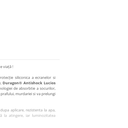
e viață !
otecție siliconica a ecranelor si
e,
Duragon® Antishock Lucios
nologiei de absorbtie a socurilor,
 prafului, murdariei si va prelungi
dupa aplicare, rezistenta la apa,
tă la atingere, iar luminozitatea