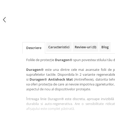
Haier
Huawei
Lexus
Skmei
Honor
HUION
Maserati
Suunto
HP
Icemobile
Mazda
The iHealth
HTC
Infinix
Mercedes-Benz
vivo
Huawei
itel
MG
Xiaomi
Icemobile
Lenovo
Mini Cooper
Caracteristici
Review-uri
(0)
Blog
Descriere
Infinix
LG
Mitsubishi
Intex
Microsoft
Nissan
Foliile de protecție
Duragon®
spun povestea stilului tău d
iQOO
Motorola
Opel
Duragon®
este una dintre cele mai avansate folii de pr
suprafetelor tactile. Disponibila în 2 variante regenerabil
Itel
Nokia
Peugeot
si
Duragon® Antishock Mat
(Antireflexie), datorita teh
Jolla
OnePlus
Porsche
va oferi protecția de care ai nevoie impotriva zgarieturilor,
aspectul de nou al dispozitivelor protejate.
Kyocera
Oppo
Renault
Întreaga linie Duragon® este discreta, aproape invizibilă 
Lava
Oukitel
Seat
durabila si auto-regenerativa. Are o sensibilitate ridica
Leeco
Plum
Skoda
afișajului este complet păstrată.