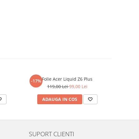
Folie Acer Liquid Z6 Plus
F
-17%
-17%
119,00 Lei
99,00 Lei
ADAUGA IN COS
AD
SUPORT CLIENTI