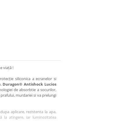
e viață !
otecție siliconica a ecranelor si
e,
Duragon® Antishock Lucios
nologiei de absorbtie a socurilor,
 prafului, murdariei si va prelungi
dupa aplicare, rezistenta la apa,
tă la atingere, iar luminozitatea