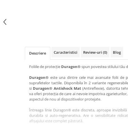
Haier
Huawei
Lexus
Skmei
Honor
HUION
Maserati
Suunto
HP
Icemobile
Mazda
The iHealth
HTC
Infinix
Mercedes-Benz
vivo
Huawei
itel
MG
Xiaomi
Icemobile
Lenovo
Mini Cooper
Caracteristici
Review-uri
(0)
Blog
Descriere
Infinix
LG
Mitsubishi
Intex
Microsoft
Nissan
Foliile de protecție
Duragon®
spun povestea stilului tău d
iQOO
Motorola
Opel
Duragon®
este una dintre cele mai avansate folii de pr
suprafetelor tactile. Disponibila în 2 variante regenerabil
Itel
Nokia
Peugeot
si
Duragon® Antishock Mat
(Antireflexie), datorita teh
Jolla
OnePlus
Porsche
va oferi protecția de care ai nevoie impotriva zgarieturilor,
aspectul de nou al dispozitivelor protejate.
Kyocera
Oppo
Renault
Întreaga linie Duragon® este discreta, aproape invizibilă 
Lava
Oukitel
Seat
durabila si auto-regenerativa. Are o sensibilitate ridica
Leeco
Plum
Skoda
afișajului este complet păstrată.