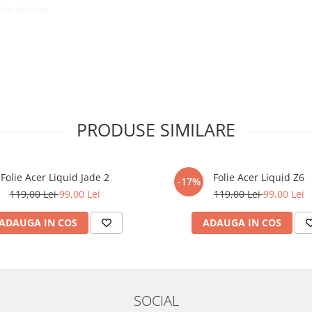
 ce conține:
ă cu modelul menționat în titlul
xperienta anterioara cu produse
PRODUSE SIMILARE
ului te vor ghida pas cu pas catre
tentie sporita in urmatoarele ore
ata, insa dispozitivul va fi complet
Folie Acer Liquid Jade 2
Folie Acer Liquid Z6
-17%
119,00 Lei
99,00 Lei
119,00 Lei
99,00 Lei
elul următor !
ADAUGA IN COS
ADAUGA IN COS
SOCIAL