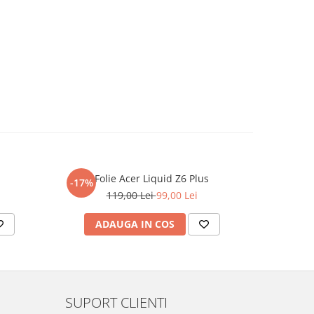
Folie Acer Liquid Z6 Plus
F
-17%
-17%
119,00 Lei
99,00 Lei
ADAUGA IN COS
AD
SUPORT CLIENTI