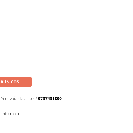
A IN COS
Ai nevoie de ajutor?
0737431800
informatii