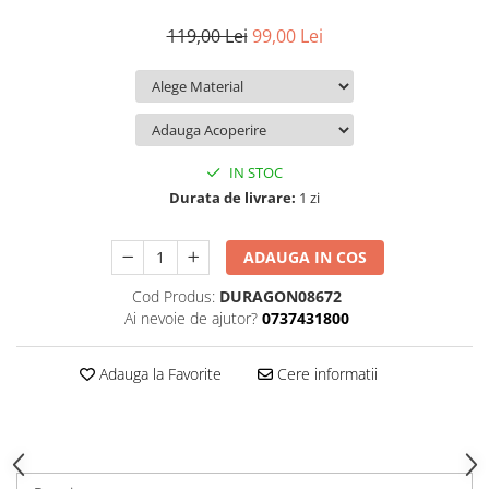
iQOO
Motorola
Opel
119,00 Lei
99,00 Lei
Itel
Nokia
Peugeot
Jolla
OnePlus
Porsche
Kyocera
Oppo
Renault
Lava
Oukitel
Seat
IN STOC
Leeco
Plum
Skoda
Durata de livrare:
1 zi
Lenovo
Realme
Ssangyong
ADAUGA IN COS
LG
Samsung
Subaru
Cod Produs:
DURAGON08672
Maxwest
Sanko
Suzuki
Ai nevoie de ajutor?
0737431800
Meizu
T-Mobile
Tesla
Micromax
TCL
Toyota
Adauga la Favorite
Cere informatii
Microsoft
Tecno
Volkswagen
Motorola
UGEE
Volvo
Nio
Ulefone