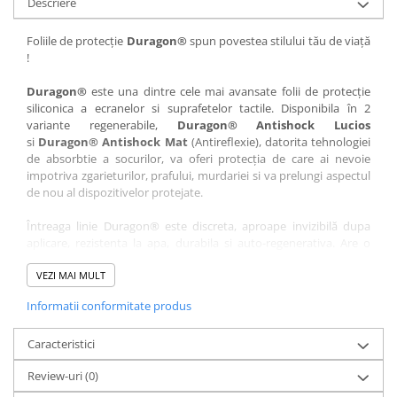
Descriere
Nokia
Umidigi
Nothing
verykool
Foliile de protecție
Duragon®
spun povestea stilului tău de viață
!
OnePlus
Vivo
Oppo
Vodafone
Duragon®
este una dintre cele mai avansate folii de protecție
siliconica a ecranelor si suprafetelor tactile. Disponibila în 2
Orange
Wacom
variante regenerabile,
Duragon® Antishock Lucios
si
Duragon® Antishock Mat
(Antireflexie), datorita tehnologiei
Oukitel
Xiaomi
de absorbtie a socurilor, va oferi protecția de care ai nevoie
Palm
Yezz
impotriva zgarieturilor, prafului, murdariei si va prelungi aspectul
de nou al dispozitivelor protejate.
Panasonic
Zamolxe
Întreaga linie Duragon® este discreta, aproape invizibilă dupa
Plum
ZTE
aplicare, rezistenta la apa, durabila si auto-regenerativa. Are o
Posh
sensibilitate ridicată la atingere, iar luminozitatea afișajului este
complet păstrată.
VEZI MAI MULT
Qmobile
Informatii conformitate produs
Folia Duragon® vine insotita de un kit complet de instalare ce
Razer
conține:
Realme
Caracteristici
1 x folie display
1 x șervețel microfibră
Samsung
Review-uri
(0)
1 x mini spray gel
Sharp
1 x mini racletă