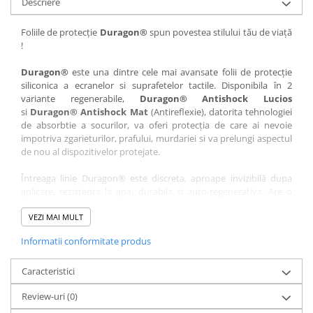
Descriere
Nokia
Umidigi
Nothing
verykool
Foliile de protecție
Duragon®
spun povestea stilului tău de viață
!
OnePlus
Vivo
Oppo
Vodafone
Duragon®
este una dintre cele mai avansate folii de protecție
siliconica a ecranelor si suprafetelor tactile. Disponibila în 2
Orange
Wacom
variante regenerabile,
Duragon® Antishock Lucios
si
Duragon® Antishock Mat
(Antireflexie), datorita tehnologiei
Oukitel
Xiaomi
de absorbtie a socurilor, va oferi protecția de care ai nevoie
Palm
Yezz
impotriva zgarieturilor, prafului, murdariei si va prelungi aspectul
de nou al dispozitivelor protejate.
Panasonic
Zamolxe
Întreaga linie Duragon® este discreta, aproape invizibilă dupa
Plum
ZTE
aplicare, rezistenta la apa, durabila si auto-regenerativa. Are o
Posh
sensibilitate ridicată la atingere, iar luminozitatea afișajului este
complet păstrată.
VEZI MAI MULT
Qmobile
Informatii conformitate produs
Folia Duragon® vine insotita de un kit complet de instalare ce
Razer
conține:
Realme
Caracteristici
1 x folie display
1 x șervețel microfibră
Samsung
Review-uri
(0)
1 x mini spray gel
Sharp
1 x mini racletă