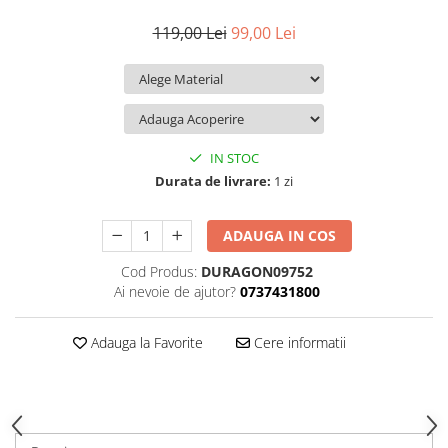
iQOO
Motorola
Opel
119,00 Lei
99,00 Lei
Itel
Nokia
Peugeot
Jolla
OnePlus
Porsche
Kyocera
Oppo
Renault
Lava
Oukitel
Seat
IN STOC
Leeco
Plum
Skoda
Durata de livrare:
1 zi
Lenovo
Realme
Ssangyong
ADAUGA IN COS
LG
Samsung
Subaru
Cod Produs:
DURAGON09752
Maxwest
Sanko
Suzuki
Ai nevoie de ajutor?
0737431800
Meizu
T-Mobile
Tesla
Micromax
TCL
Toyota
Adauga la Favorite
Cere informatii
Microsoft
Tecno
Volkswagen
Motorola
UGEE
Volvo
Nio
Ulefone