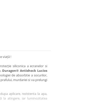
e viață !
otecție siliconica a ecranelor si
e,
Duragon® Antishock Lucios
nologiei de absorbtie a socurilor,
 prafului, murdariei si va prelungi
dupa aplicare, rezistenta la apa,
tă la atingere, iar luminozitatea