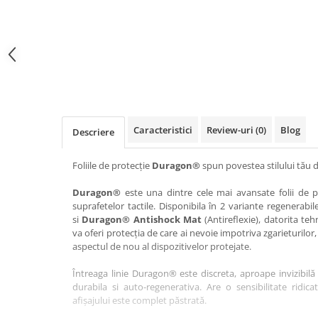
Haier
Huawei
Lexus
Skmei
Honor
HUION
Maserati
Suunto
HP
Icemobile
Mazda
The iHealth
HTC
Infinix
Mercedes-Benz
vivo
Huawei
itel
MG
Xiaomi
Icemobile
Lenovo
Mini Cooper
Caracteristici
Review-uri
(0)
Blog
Descriere
Infinix
LG
Mitsubishi
Intex
Microsoft
Nissan
Foliile de protecție
Duragon®
spun povestea stilului tău d
iQOO
Motorola
Opel
Duragon®
este una dintre cele mai avansate folii de pr
suprafetelor tactile. Disponibila în 2 variante regenerabil
Itel
Nokia
Peugeot
si
Duragon® Antishock Mat
(Antireflexie), datorita teh
Jolla
OnePlus
Porsche
va oferi protecția de care ai nevoie impotriva zgarieturilor,
aspectul de nou al dispozitivelor protejate.
Kyocera
Oppo
Renault
Întreaga linie Duragon® este discreta, aproape invizibilă 
Lava
Oukitel
Seat
durabila si auto-regenerativa. Are o sensibilitate ridica
Leeco
Plum
Skoda
afișajului este complet păstrată.