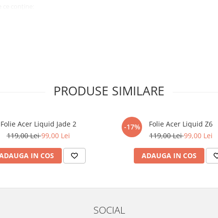
 ce conține:
ă cu modelul menționat în titlul
xperienta anterioara cu produse
PRODUSE SIMILARE
ului te vor ghida pas cu pas catre
tentie sporita in urmatoarele ore
ata, insa dispozitivul va fi complet
Folie Acer Liquid Jade 2
Folie Acer Liquid Z6
-17%
119,00 Lei
99,00 Lei
119,00 Lei
99,00 Lei
elul următor !
ADAUGA IN COS
ADAUGA IN COS
SOCIAL