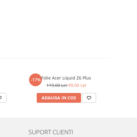
Folie Acer Liquid Z6 Plus
F
-17%
-17%
119,00 Lei
99,00 Lei
ADAUGA IN COS
AD
SUPORT CLIENTI