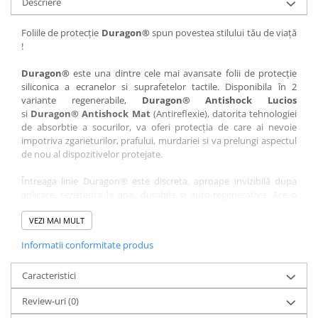
Descriere
Nokia
Umidigi
Nothing
verykool
Foliile de protecție
Duragon®
spun povestea stilului tău de viață
!
OnePlus
Vivo
Oppo
Vodafone
Duragon®
este una dintre cele mai avansate folii de protecție
siliconica a ecranelor si suprafetelor tactile. Disponibila în 2
Orange
Wacom
variante regenerabile,
Duragon® Antishock Lucios
si
Duragon® Antishock Mat
(Antireflexie), datorita tehnologiei
Oukitel
Xiaomi
de absorbtie a socurilor, va oferi protecția de care ai nevoie
Palm
Yezz
impotriva zgarieturilor, prafului, murdariei si va prelungi aspectul
de nou al dispozitivelor protejate.
Panasonic
Zamolxe
Întreaga linie Duragon® este discreta, aproape invizibilă dupa
Plum
ZTE
aplicare, rezistenta la apa, durabila si auto-regenerativa. Are o
Posh
sensibilitate ridicată la atingere, iar luminozitatea afișajului este
complet păstrată.
VEZI MAI MULT
Qmobile
Informatii conformitate produs
Folia Duragon® vine insotita de un kit complet de instalare ce
Razer
conține:
Realme
Caracteristici
1 x folie display
1 x șervețel microfibră
Samsung
Review-uri
(0)
1 x mini spray gel
Sharp
1 x mini racletă