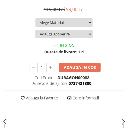
iQOO
Motorola
Opel
119,00 Lei
99,00 Lei
Itel
Nokia
Peugeot
Jolla
OnePlus
Porsche
Kyocera
Oppo
Renault
Lava
Oukitel
Seat
IN STOC
Leeco
Plum
Skoda
Durata de livrare:
1 zi
Lenovo
Realme
Ssangyong
ADAUGA IN COS
LG
Samsung
Subaru
Cod Produs:
DURAGON00088
Maxwest
Sanko
Suzuki
Ai nevoie de ajutor?
0737431800
Meizu
T-Mobile
Tesla
Micromax
TCL
Toyota
Adauga la Favorite
Cere informatii
Microsoft
Tecno
Volkswagen
Motorola
UGEE
Volvo
Nio
Ulefone