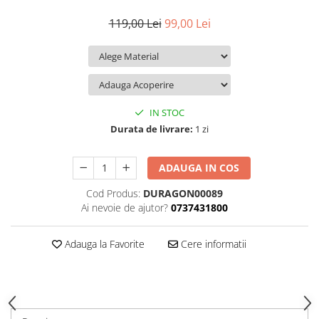
iQOO
Motorola
Opel
119,00 Lei
99,00 Lei
Itel
Nokia
Peugeot
Jolla
OnePlus
Porsche
Kyocera
Oppo
Renault
Lava
Oukitel
Seat
IN STOC
Leeco
Plum
Skoda
Durata de livrare:
1 zi
Lenovo
Realme
Ssangyong
ADAUGA IN COS
LG
Samsung
Subaru
Cod Produs:
DURAGON00089
Maxwest
Sanko
Suzuki
Ai nevoie de ajutor?
0737431800
Meizu
T-Mobile
Tesla
Micromax
TCL
Toyota
Adauga la Favorite
Cere informatii
Microsoft
Tecno
Volkswagen
Motorola
UGEE
Volvo
Nio
Ulefone