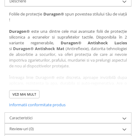
Descriere
Nokia
Umidigi
Nothing
verykool
Foliile de protecție
Duragon®
spun povestea stilului tău de viață
!
OnePlus
Vivo
Oppo
Vodafone
Duragon®
este una dintre cele mai avansate folii de protecție
siliconica a ecranelor si suprafetelor tactile. Disponibila în 2
Orange
Wacom
variante regenerabile,
Duragon® Antishock Lucios
si
Duragon® Antishock Mat
(Antireflexie), datorita tehnologiei
Oukitel
Xiaomi
de absorbtie a socurilor, va oferi protecția de care ai nevoie
Palm
Yezz
impotriva zgarieturilor, prafului, murdariei si va prelungi aspectul
de nou al dispozitivelor protejate.
Panasonic
Zamolxe
Întreaga linie Duragon® este discreta, aproape invizibilă dupa
Plum
ZTE
aplicare, rezistenta la apa, durabila si auto-regenerativa. Are o
Posh
sensibilitate ridicată la atingere, iar luminozitatea afișajului este
complet păstrată.
VEZI MAI MULT
Qmobile
Informatii conformitate produs
Folia Duragon® vine insotita de un kit complet de instalare ce
Razer
conține:
Realme
Caracteristici
1 x folie display
1 x șervețel microfibră
Samsung
Review-uri
(0)
1 x mini spray gel
Sharp
1 x mini racletă