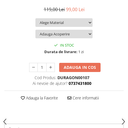
iQOO
Motorola
Opel
119,00 Lei
99,00 Lei
Itel
Nokia
Peugeot
Jolla
OnePlus
Porsche
Kyocera
Oppo
Renault
Lava
Oukitel
Seat
IN STOC
Leeco
Plum
Skoda
Durata de livrare:
1 zi
Lenovo
Realme
Ssangyong
ADAUGA IN COS
LG
Samsung
Subaru
Cod Produs:
DURAGON00107
Maxwest
Sanko
Suzuki
Ai nevoie de ajutor?
0737431800
Meizu
T-Mobile
Tesla
Micromax
TCL
Toyota
Adauga la Favorite
Cere informatii
Microsoft
Tecno
Volkswagen
Motorola
UGEE
Volvo
Nio
Ulefone