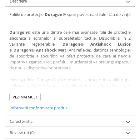
Descriere
Nokia
Umidigi
Nothing
verykool
Foliile de protecție
Duragon®
spun povestea stilului tău de viață
!
OnePlus
Vivo
Oppo
Vodafone
Duragon®
este una dintre cele mai avansate folii de protecție
siliconica a ecranelor si suprafetelor tactile. Disponibila în 2
Orange
Wacom
variante regenerabile,
Duragon® Antishock Lucios
si
Duragon® Antishock Mat
(Antireflexie), datorita tehnologiei
Oukitel
Xiaomi
de absorbtie a socurilor, va oferi protecția de care ai nevoie
Palm
Yezz
impotriva zgarieturilor, prafului, murdariei si va prelungi aspectul
de nou al dispozitivelor protejate.
Panasonic
Zamolxe
Întreaga linie Duragon® este discreta, aproape invizibilă dupa
Plum
ZTE
aplicare, rezistenta la apa, durabila si auto-regenerativa. Are o
Posh
sensibilitate ridicată la atingere, iar luminozitatea afișajului este
complet păstrată.
VEZI MAI MULT
Qmobile
Informatii conformitate produs
Folia Duragon® vine insotita de un kit complet de instalare ce
Razer
conține:
Realme
Caracteristici
1 x folie display
1 x șervețel microfibră
Samsung
Review-uri
(0)
1 x mini spray gel
Sharp
1 x mini racletă