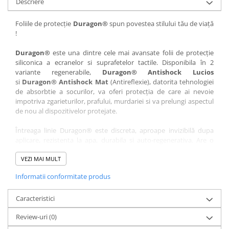
Descriere
Nokia
Umidigi
Nothing
verykool
Foliile de protecție
Duragon®
spun povestea stilului tău de viață
!
OnePlus
Vivo
Oppo
Vodafone
Duragon®
este una dintre cele mai avansate folii de protecție
siliconica a ecranelor si suprafetelor tactile. Disponibila în 2
Orange
Wacom
variante regenerabile,
Duragon® Antishock Lucios
si
Duragon® Antishock Mat
(Antireflexie), datorita tehnologiei
Oukitel
Xiaomi
de absorbtie a socurilor, va oferi protecția de care ai nevoie
Palm
Yezz
impotriva zgarieturilor, prafului, murdariei si va prelungi aspectul
de nou al dispozitivelor protejate.
Panasonic
Zamolxe
Întreaga linie Duragon® este discreta, aproape invizibilă dupa
Plum
ZTE
aplicare, rezistenta la apa, durabila si auto-regenerativa. Are o
Posh
sensibilitate ridicată la atingere, iar luminozitatea afișajului este
complet păstrată.
VEZI MAI MULT
Qmobile
Informatii conformitate produs
Folia Duragon® vine insotita de un kit complet de instalare ce
Razer
conține:
Realme
Caracteristici
1 x folie display
1 x șervețel microfibră
Samsung
Review-uri
(0)
1 x mini spray gel
Sharp
1 x mini racletă