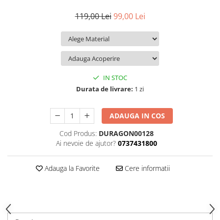
iQOO
Motorola
Opel
119,00 Lei
99,00 Lei
Itel
Nokia
Peugeot
Jolla
OnePlus
Porsche
Kyocera
Oppo
Renault
Lava
Oukitel
Seat
IN STOC
Leeco
Plum
Skoda
Durata de livrare:
1 zi
Lenovo
Realme
Ssangyong
ADAUGA IN COS
LG
Samsung
Subaru
Cod Produs:
DURAGON00128
Maxwest
Sanko
Suzuki
Ai nevoie de ajutor?
0737431800
Meizu
T-Mobile
Tesla
Micromax
TCL
Toyota
Adauga la Favorite
Cere informatii
Microsoft
Tecno
Volkswagen
Motorola
UGEE
Volvo
Nio
Ulefone