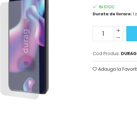
IN STOC
Durata de livrare:
1 z
Cod Produs:
DURAG
Adauga la Favori