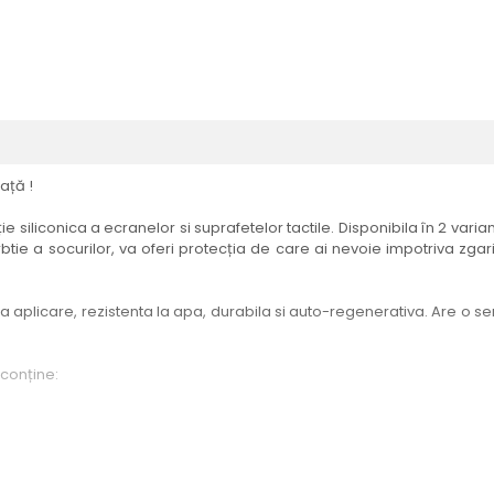
ață !
e siliconica a ecranelor si suprafetelor tactile. Disponibila în 2 vari
btie a socurilor, va oferi protecția de care ai nevoie impotriva zgari
aplicare, rezistenta la apa, durabila si auto-regenerativa. Are o sensi
 conține:
elul menționat în titlul produsului.