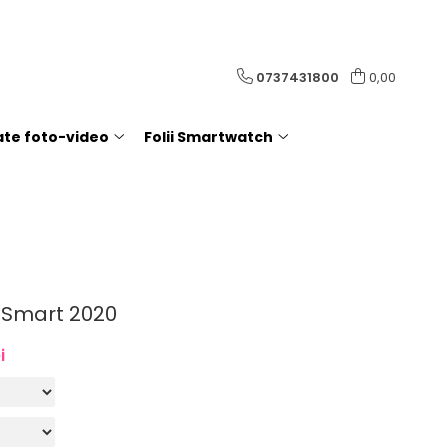
0737431800
0,00
rate foto-video
Folii Smartwatch
P Smart 2020
i