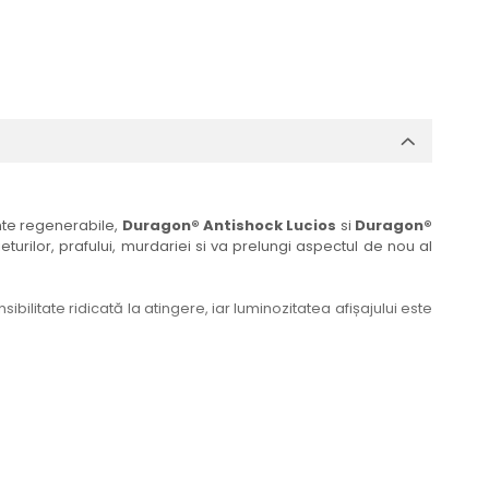
ante regenerabile,
Duragon® Antishock Lucios
si
Duragon®
eturilor, prafului, murdariei si va prelungi aspectul de nou al
bilitate ridicată la atingere, iar luminozitatea afișajului este