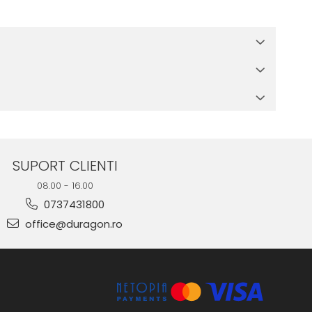
 in cutia produsului te vor ghida pas cu pas catre o instalare
e suprafata, insa dispozitivul va fi complet functional.
SUPORT CLIENTI
08.00 - 16.00
0737431800
office@duragon.ro