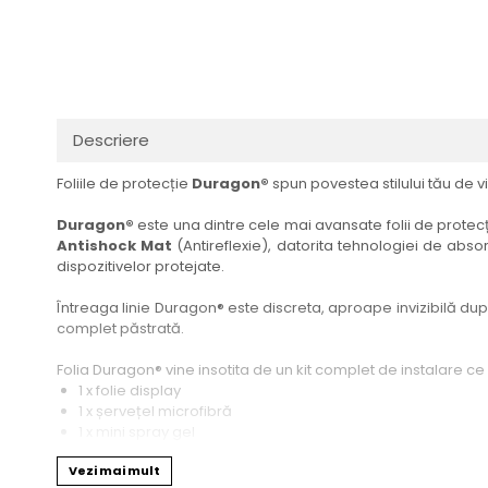
Haier
Huawei
Lexus
Skmei
Honor
HUION
Maserati
Suunto
HP
Icemobile
Mazda
The iHealth
HTC
Infinix
Mercedes-Benz
vivo
Descriere
Huawei
itel
MG
Xiaomi
Foliile de protecție
Duragon®
spun povestea stilului tău de vi
Icemobile
Lenovo
Mini Cooper
Infinix
LG
Mitsubishi
Duragon®
este una dintre cele mai avansate folii de protecți
Antishock Mat
(Antireflexie), datorita tehnologiei de absor
Intex
Microsoft
Nissan
dispozitivelor protejate.
iQOO
Motorola
Opel
Întreaga linie Duragon® este discreta, aproape invizibilă dupa 
Itel
Nokia
Peugeot
complet păstrată.
Jolla
OnePlus
Porsche
Folia Duragon® vine insotita de un kit complet de instalare ce
Kyocera
Oppo
Renault
1 x folie display
1 x șervețel microfibră
Lava
Oukitel
Seat
1 x mini spray gel
1 x mini racletă
Leeco
Plum
Skoda
Vezi mai mult
Fiecare folie este tăiată astfel încât să fie compatibilă cu mod