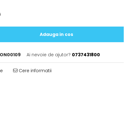
i
Adauga in cos
ON00109
Ai nevoie de ajutor?
0737431800
te
Cere informatii