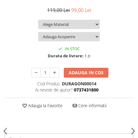
iQOO
Motorola
Opel
119,00 Lei
99,00 Lei
Itel
Nokia
Peugeot
Jolla
OnePlus
Porsche
Kyocera
Oppo
Renault
Lava
Oukitel
Seat
IN STOC
Leeco
Plum
Skoda
Durata de livrare:
1 zi
Lenovo
Realme
Ssangyong
ADAUGA IN COS
LG
Samsung
Subaru
Cod Produs:
DURAGON00014
Maxwest
Sanko
Suzuki
Ai nevoie de ajutor?
0737431800
Meizu
T-Mobile
Tesla
Micromax
TCL
Toyota
Adauga la Favorite
Cere informatii
Microsoft
Tecno
Volkswagen
Motorola
UGEE
Volvo
Nio
Ulefone