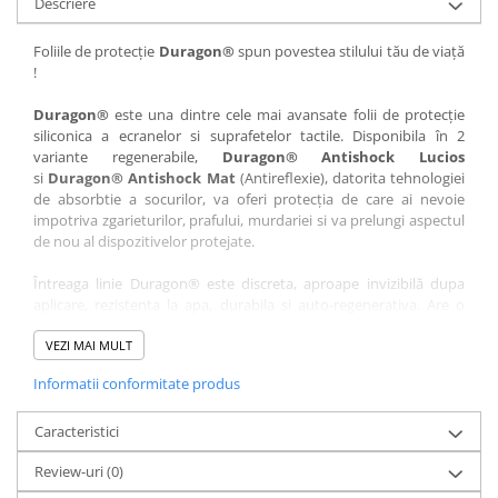
Descriere
Nokia
Umidigi
Nothing
verykool
Foliile de protecție
Duragon®
spun povestea stilului tău de viață
!
OnePlus
Vivo
Oppo
Vodafone
Duragon®
este una dintre cele mai avansate folii de protecție
siliconica a ecranelor si suprafetelor tactile. Disponibila în 2
Orange
Wacom
variante regenerabile,
Duragon® Antishock Lucios
si
Duragon® Antishock Mat
(Antireflexie), datorita tehnologiei
Oukitel
Xiaomi
de absorbtie a socurilor, va oferi protecția de care ai nevoie
Palm
Yezz
impotriva zgarieturilor, prafului, murdariei si va prelungi aspectul
de nou al dispozitivelor protejate.
Panasonic
Zamolxe
Întreaga linie Duragon® este discreta, aproape invizibilă dupa
Plum
ZTE
aplicare, rezistenta la apa, durabila si auto-regenerativa. Are o
Posh
sensibilitate ridicată la atingere, iar luminozitatea afișajului este
complet păstrată.
VEZI MAI MULT
Qmobile
Informatii conformitate produs
Folia Duragon® vine insotita de un kit complet de instalare ce
Razer
conține:
Realme
Caracteristici
1 x folie display
1 x șervețel microfibră
Samsung
Review-uri
(0)
1 x mini spray gel
Sharp
1 x mini racletă