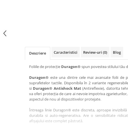
Haier
Huawei
Lexus
Skmei
Honor
HUION
Maserati
Suunto
HP
Icemobile
Mazda
The iHealth
HTC
Infinix
Mercedes-Benz
vivo
Huawei
itel
MG
Xiaomi
Icemobile
Lenovo
Mini Cooper
Caracteristici
Review-uri
(0)
Blog
Descriere
Infinix
LG
Mitsubishi
Intex
Microsoft
Nissan
Foliile de protecție
Duragon®
spun povestea stilului tău d
iQOO
Motorola
Opel
Duragon®
este una dintre cele mai avansate folii de pr
suprafetelor tactile. Disponibila în 2 variante regenerabil
Itel
Nokia
Peugeot
si
Duragon® Antishock Mat
(Antireflexie), datorita teh
Jolla
OnePlus
Porsche
va oferi protecția de care ai nevoie impotriva zgarieturilor,
aspectul de nou al dispozitivelor protejate.
Kyocera
Oppo
Renault
Întreaga linie Duragon® este discreta, aproape invizibilă 
Lava
Oukitel
Seat
durabila si auto-regenerativa. Are o sensibilitate ridica
Leeco
Plum
Skoda
afișajului este complet păstrată.