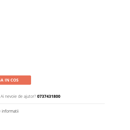
A IN COS
Ai nevoie de ajutor?
0737431800
informatii