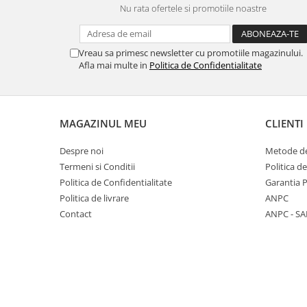
Nu rata ofertele si promotiile noastre
Panasonic
Zamolxe
Plum
ZTE
Vreau sa primesc newsletter cu promotiile magazinului.
Posh
Afla mai multe in
Politica de Confidentialitate
Qmobile
Razer
Realme
MAGAZINUL MEU
CLIENTI
Samsung
Despre noi
Metode de
Sharp
Termeni si Conditii
Politica d
Sonim
Politica de Confidentialitate
Garantia 
Politica de livrare
ANPC
Sony
Contact
ANPC - SA
T-mobile
TCL
Tecno
Ulefone