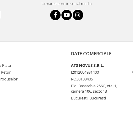
Urmareste-ne in social media
DATE COMERCIALE
 Plata
ATS NOVUS S.R.L.
e Retur
J2012004931400
Produselor
RO30138405
Bld. Basarabia 256C, etaj 1,
camera 106, sector 3
L
Bucuresti, Bucuresti