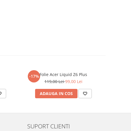
Folie Acer Liquid Z6 Plus
F
-17%
-17%
119,00 Lei
99,00 Lei
ADAUGA IN COS
AD
SUPORT CLIENTI