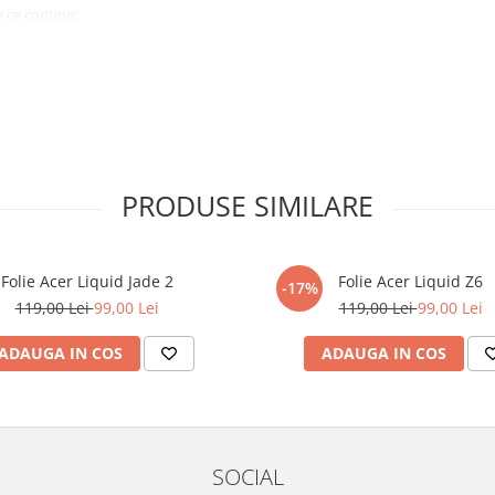
 ce conține:
ă cu modelul menționat în titlul
xperienta anterioara cu produse
PRODUSE SIMILARE
ului te vor ghida pas cu pas catre
tentie sporita in urmatoarele ore
ata, insa dispozitivul va fi complet
Folie Acer Liquid Jade 2
Folie Acer Liquid Z6
-17%
119,00 Lei
99,00 Lei
119,00 Lei
99,00 Lei
elul următor !
ADAUGA IN COS
ADAUGA IN COS
SOCIAL