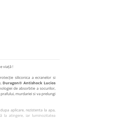
e viață !
otecție siliconica a ecranelor si
e,
Duragon® Antishock Lucios
nologiei de absorbtie a socurilor,
 prafului, murdariei si va prelungi
dupa aplicare, rezistenta la apa,
tă la atingere, iar luminozitatea