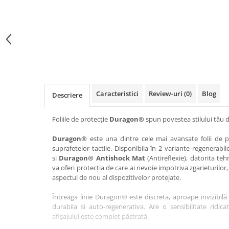
Haier
Huawei
Lexus
Skmei
Honor
HUION
Maserati
Suunto
HP
Icemobile
Mazda
The iHealth
HTC
Infinix
Mercedes-Benz
vivo
Huawei
itel
MG
Xiaomi
Icemobile
Lenovo
Mini Cooper
Caracteristici
Review-uri
(0)
Blog
Descriere
Infinix
LG
Mitsubishi
Intex
Microsoft
Nissan
Foliile de protecție
Duragon®
spun povestea stilului tău d
iQOO
Motorola
Opel
Duragon®
este una dintre cele mai avansate folii de pr
suprafetelor tactile. Disponibila în 2 variante regenerabil
Itel
Nokia
Peugeot
si
Duragon® Antishock Mat
(Antireflexie), datorita teh
Jolla
OnePlus
Porsche
va oferi protecția de care ai nevoie impotriva zgarieturilor,
aspectul de nou al dispozitivelor protejate.
Kyocera
Oppo
Renault
Întreaga linie Duragon® este discreta, aproape invizibilă 
Lava
Oukitel
Seat
durabila si auto-regenerativa. Are o sensibilitate ridica
Leeco
Plum
Skoda
afișajului este complet păstrată.