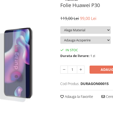
Folie Huawei P30
119,00 Lei
99,00 Lei
IN STOC
Durata de livrare:
1 zi
ADAUG
Cod Produs:
DURAGON00015
Adauga la Favorite
Cere 