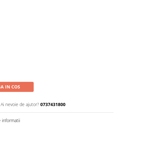
A IN COS
Ai nevoie de ajutor?
0737431800
informatii