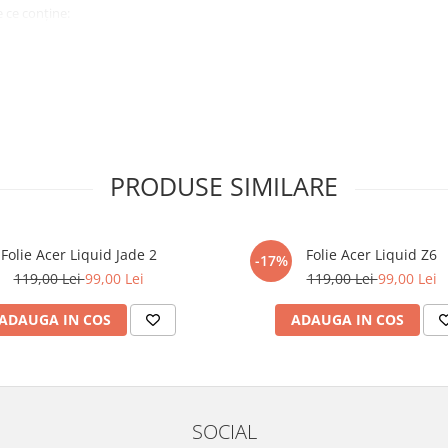
 ce conține:
ă cu modelul menționat în titlul
xperienta anterioara cu produse
PRODUSE SIMILARE
ului te vor ghida pas cu pas catre
tentie sporita in urmatoarele ore
ata, insa dispozitivul va fi complet
Folie Acer Liquid Jade 2
Folie Acer Liquid Z6
-17%
119,00 Lei
99,00 Lei
119,00 Lei
99,00 Lei
elul următor !
ADAUGA IN COS
ADAUGA IN COS
SOCIAL