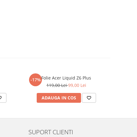
Folie Acer Liquid Z6 Plus
F
-17%
-17%
119,00 Lei
99,00 Lei
ADAUGA IN COS
AD
SUPORT CLIENTI