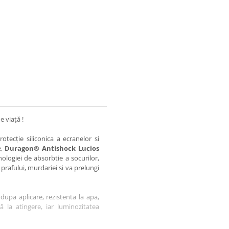
e viață !
otecție siliconica a ecranelor si
e,
Duragon® Antishock Lucios
nologiei de absorbtie a socurilor,
 prafului, murdariei si va prelungi
dupa aplicare, rezistenta la apa,
tă la atingere, iar luminozitatea